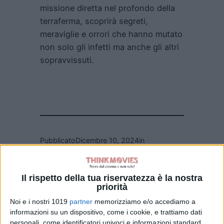
missione diretta nel profondo della
terraferma, scoprirà segreti,
meraviglie e orrori che hanno mutato
non solo gli infetti ma anche gli altri
sopravvissuti.
Pubblicato
Dicembre 10, 2024
in
News cinema e film
da
Emanuela Giuliani
Il rispetto della tua riservatezza è la nostra
priorità
Noi e i nostri 1019
partner
memorizziamo e/o accediamo a
Tag:
informazioni su un dispositivo, come i cookie, e trattiamo dati
personali, come identificatori univoci e informazioni standard