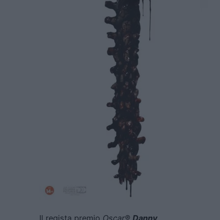
Il regista premio
Oscar®
Danny