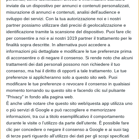
Articoli recenti
inviate da un dispositivo per annunci e contenuti personalizzati,
misurazione di annunci e contenuti, analisi dell'audience e
sviluppo dei servizi.
Con la tua autorizzazione noi e i nostri
Il gusto
partner possiamo utilizzare dati precisi di geolocalizzazione e
dell’imprevisto: la
identificazione tramite la scansione del dispositivo. Puoi fare clic
ricetta della
per consentire a noi e ai nostri 1019 partner il trattamento per le
famosa zuppa blu
finalità sopra descritte. In alternativa puoi accedere a
di Bridget Jones
informazioni più dettagliate e modificare le tue preferenze prima
di Emanuela Giuliani
di acconsentire o di negare il consenso.
Si rende noto che alcuni
Hope: il trailer
trattamenti dei dati personali possono non richiedere il tuo
italiano svela il
consenso, ma hai il diritto di opporti a tale trattamento. Le tue
thriller sci-fi di Na
preferenze si applicheranno solo a questo sito web. Puoi
Hong-Jin
modificare le tue preferenze o revocare il consenso in qualsiasi
di La Redazione
momento tornando su questo sito e facendo clic sul pulsante
"Privacy" in fondo alla pagina web.
House of the
È anche utile notare che questo sito web/questa app utilizza uno
Dragon 3, il finale
o più servizi di Google e può raccogliere e memorizzare
di Rhaenyra tra
informazioni, tra cui a titolo esemplificativo il comportamento
Tumbleton e
durante le visite o l’utilizzo da parte dell’utente. È possibile fare
profezie: parla
clic per concedere o negare il consenso a Google e ai suoi tag
Emma D’Arcy
di terze parti riguardo all’utilizzo dei dati per gli scopi specificati