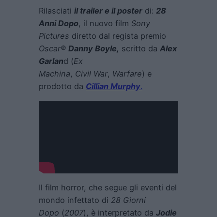
Rilasciati
il trailer e il poster
di:
28
Anni Dopo
, il nuovo film
Sony
Pictures
diretto dal regista premio
Oscar®
Danny Boyle,
scritto da
Alex
Garlan
d (
Ex
Machina
,
Civil
War
,
Warfare
) e
prodotto da
Cillian Murphy
.
Il film horror, che segue gli eventi del
mondo infettato di
28 Giorni
Dopo
(
2007
), è interpretato da
Jodie