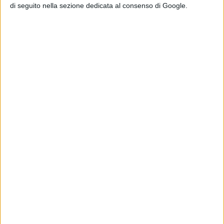
di Emanuela Giuliani
di seguito nella sezione dedicata al consenso di Google.
Robin Hood – Il
prezzo del
sangue,
recensione:
quando la
leggenda lascia
spazio all’uomo
di Emanuela Giuliani
House of the
Dragon 3: Phia
Saban parla del
finale di Helaena
e dei cambiamenti
alla trama di
Maelor
di Emanuela Giuliani
Chi siamo
Contatti
Privacy Policy
Cookie Policy
Emanuela Giuliani CFGLNMNL77T43L639
Disclaimer