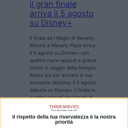
il gran finale
arriva il 5 agosto
su Disney+
Il finale de I Maghi di Waverly:
Ritorno a Waverly Place arriva
il 5 agosto su Disney+ con
quattro nuovi episodi e grandi
ritorni. Il viaggio della famiglia
Russo sta per arrivare al suo
momento decisivo: il 5 agosto
debutta su Disney+ il finale in
quattro episodi de I Maghi di
Waverly: Ritorno a Waverly…
Il rispetto della tua riservatezza è la nostra
priorità