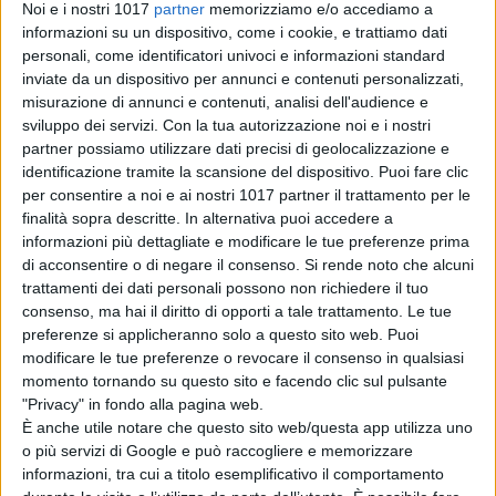
Noi e i nostri 1017
partner
memorizziamo e/o accediamo a
informazioni su un dispositivo, come i cookie, e trattiamo dati
Agosto 3, 2026
personali, come identificatori univoci e informazioni standard
inviate da un dispositivo per annunci e contenuti personalizzati,
misurazione di annunci e contenuti, analisi dell'audience e
sviluppo dei servizi.
Con la tua autorizzazione noi e i nostri
partner possiamo utilizzare dati precisi di geolocalizzazione e
identificazione tramite la scansione del dispositivo. Puoi fare clic
per consentire a noi e ai nostri 1017 partner il trattamento per le
finalità sopra descritte. In alternativa puoi accedere a
informazioni più dettagliate e modificare le tue preferenze prima
di acconsentire o di negare il consenso.
Si rende noto che alcuni
trattamenti dei dati personali possono non richiedere il tuo
consenso, ma hai il diritto di opporti a tale trattamento. Le tue
preferenze si applicheranno solo a questo sito web. Puoi
modificare le tue preferenze o revocare il consenso in qualsiasi
momento tornando su questo sito e facendo clic sul pulsante
"Privacy" in fondo alla pagina web.
È anche utile notare che questo sito web/questa app utilizza uno
o più servizi di Google e può raccogliere e memorizzare
informazioni, tra cui a titolo esemplificativo il comportamento