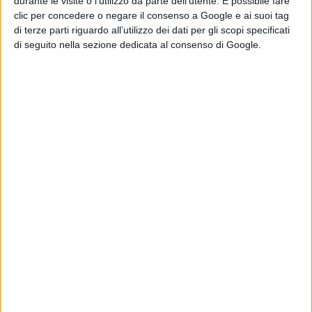
durante le visite o l’utilizzo da parte dell’utente. È possibile fare
clic per concedere o negare il consenso a Google e ai suoi tag
di terze parti riguardo all’utilizzo dei dati per gli scopi specificati
di seguito nella sezione dedicata al consenso di Google.
Peaky Blinders
porta le West
Midlands tra i poli
produttivi ufficiali
del Regno Unito
Peaky Blinders traina le West
Midlands: la regione ottiene lo