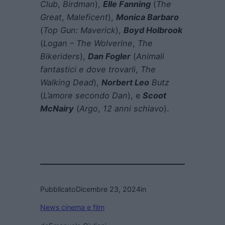
Club
,
Birdman
),
Elle Fanning
(
The
Great
,
Maleficent
),
Monica Barbaro
(
Top Gun: Maverick
),
Boyd Holbrook
(
Logan – The Wolverine
,
The
Bikeriders
),
Dan Fogler
(
Animali
fantastici e dove trovarli
,
The
Walking Dead
),
Norbert Leo
Butz
(
L’amore secondo Dan
), e
Scoot
McNairy
(
Argo
,
12 anni schiavo
).
Pubblicato
Dicembre 23, 2024
in
News cinema e film