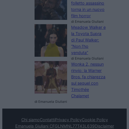
folletto assassino
torna in un nuovo
film horror
di Emanuela Giuliani
Meadow Walker e
la Toyota Supra
di Paul Walker:
“Non l’ho
venduta”
di Emanuela Giuliani
Wonka 2, nessun
rinvio: la Warner
Bros. fa chiarezza
sul sequel con
Timothée
Chalamet
di Emanuela Giuliani
Chi siamo
Contatti
Privacy Policy
Cookie Policy
Emanuela Giuliani CFGLNMNL77T43L639
Disclaimer