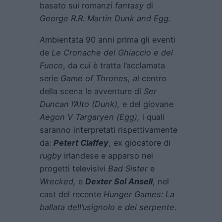
basato sui romanzi
fantasy
di
George R.R. Martin Dunk and Egg.
A
mbientata 90 anni prima gli eventi
de
Le Cronache del Ghiaccio e del
Fuoco
, da cui è tratta l’acclamata
serie
Game of Thrones,
a
l centro
della scena le avventure di
Ser
Duncan l’Alto (Dunk),
e del giovane
Aegon V Targaryen (Egg),
i quali
saranno interpretati rispettivamente
da:
Petert Claffey
, ex giocatore di
rugby
irlandese e apparso nei
progetti televisivi
Bad Sister
e
Wrecked,
e
Dexter Sol Ansell
, nel
cast del recente
Hunger Games: La
ballata dell’usignolo e del serpente
.