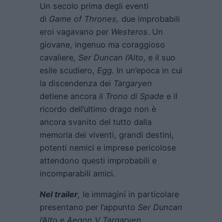
Un secolo prima degli eventi
di
Game of Thrones,
due improbabili
eroi vagavano per
Westeros
. Un
giovane, ingenuo ma coraggioso
cavaliere,
Ser Duncan l’Alto
, e il suo
esile scudiero,
Egg.
In un’epoca in cui
la discendenza dei
Targaryen
detiene ancora il
Trono di Spade
e il
ricordo dell’ultimo drago non è
ancora svanito del tutto dalla
memoria dei viventi, grandi destini,
potenti nemici e imprese pericolose
attendono questi improbabili e
incomparabili amici
.
Nel trailer
,
le immagini in particolare
presentano per l’appunto
Ser Duncan
l’Alto
e
Aegon V Targaryen.