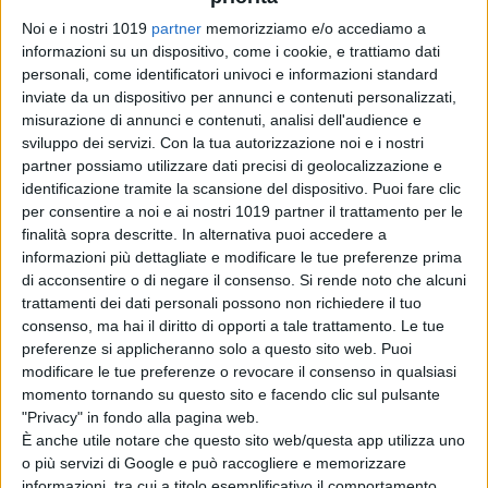
Noi e i nostri 1019
partner
memorizziamo e/o accediamo a
SACRIFCE
informazioni su un dispositivo, come i cookie, e trattiamo dati
di La Redazione
personali, come identificatori univoci e informazioni standard
inviate da un dispositivo per annunci e contenuti personalizzati,
misurazione di annunci e contenuti, analisi dell'audience e
sviluppo dei servizi.
Con la tua autorizzazione noi e i nostri
L’Odissea vola
partner possiamo utilizzare dati precisi di geolocalizzazione e
oltre il miliardo:
identificazione tramite la scansione del dispositivo. Puoi fare clic
Nolan torna ai
per consentire a noi e ai nostri 1019 partner il trattamento per le
finalità sopra descritte. In alternativa puoi accedere a
vertici del box
informazioni più dettagliate e modificare le tue preferenze prima
office
di acconsentire o di negare il consenso.
Si rende noto che alcuni
di Emanuela Giuliani
Sadie Sink parla
trattamenti dei dati personali possono non richiedere il tuo
consenso, ma hai il diritto di opporti a tale trattamento. Le tue
di Jean Grey:
preferenze si applicheranno solo a questo sito web. Puoi
“Non è una
modificare le tue preferenze o revocare il consenso in qualsiasi
cattiva”, il nuovo
momento tornando su questo sito e facendo clic sul pulsante
volto degli X-Men
"Privacy" in fondo alla pagina web.
nel MCU
È anche utile notare che questo sito web/questa app utilizza uno
di Emanuela Giuliani
o più servizi di Google e può raccogliere e memorizzare
informazioni, tra cui a titolo esemplificativo il comportamento