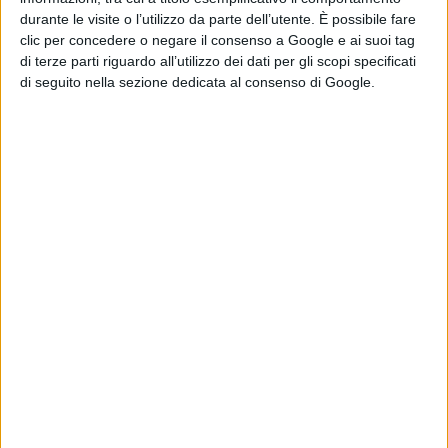
durante le visite o l’utilizzo da parte dell’utente. È possibile fare
Chi siamo
Contatti
Privacy Policy
Cookie Policy
clic per concedere o negare il consenso a Google e ai suoi tag
Emanuela Giuliani CFGLNMNL77T43L639
Disclaimer
di terze parti riguardo all’utilizzo dei dati per gli scopi specificati
di seguito nella sezione dedicata al consenso di Google.