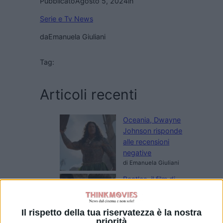
Pubblicato
Agosto 5, 2024
in
Serie e Tv News
da
Emanuela Giuliani
Tag:
Articoli recenti
Oceania, Dwayne
Johnson risponde
alle recensioni
negative
di Emanuela Giuliani
Beatles, il film di
Sam Mendes
prepara le riprese
Il rispetto della tua riservatezza è la nostra
ad Abbey Road
priorità
di Emanuela Giuliani