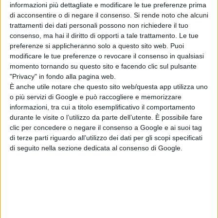
di fuochi d’artificio Obinata rischia lo
informazioni più dettagliate e modificare le tue preferenze prima
sfratto a causa di un progetto di
di acconsentire o di negare il consenso.
Si rende noto che alcuni
riqualificazione urbana. Keitaro
trattamenti dei dati personali possono non richiedere il tuo
consenso, ma hai il diritto di opporti a tale trattamento. Le tue
Obinata, cresciuto tra i suoi
preferenze si applicheranno solo a questo sito web. Puoi
laboratori, cerca di portare a termine
modificare le tue preferenze o revocare il consenso in qualsiasi
lo
Shuhari
,
il fuoco d’artificio che
momento tornando su questo sito e facendo clic sul pulsante
rappresenta l’armonia dell’universo,
"Privacy" in fondo alla pagina web.
È anche utile notare che questo sito web/questa app utilizza uno
raccogliendo l’eredità del padre
o più servizi di Google e può raccogliere e memorizzare
misteriosamente scomparso.
informazioni, tra cui a titolo esemplificativo il comportamento
durante le visite o l’utilizzo da parte dell’utente. È possibile fare
L’ultimo giorno d’estate torna a casa
clic per concedere o negare il consenso a Google e ai suoi tag
Kaoru, l’amica d’infanzia trasferitasi a
di terze parti riguardo all’utilizzo dei dati per gli scopi specificati
Tokyo. È Sentaro, fratello maggiore
di seguito nella sezione dedicata al consenso di Google.
di Keitaro e impiegato in municipio, a
informarli che lo sfratto diventerà
esecutivo il giorno successivo.
Riuniti dopo quattro anni, i tre
elaborano un piano tanto audace