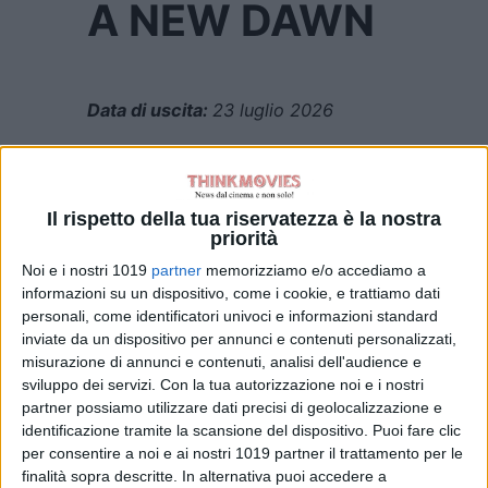
A NEW DAWN
Data di uscita:
23 luglio 2026
Genere:
Animazione, Anime
Nazionalità:
Giappone
Il rispetto della tua riservatezza è la nostra
priorità
Regia:
Yoshitoshi Shinomiya
Noi e i nostri 1019
partner
memorizziamo e/o accediamo a
Cast:
Riku Hagiwara, Kotone
informazioni su un dispositivo, come i cookie, e trattiamo dati
personali, come identificatori univoci e informazioni standard
Furukawa, Miyu Irino, Takashi Okabe
inviate da un dispositivo per annunci e contenuti personalizzati,
misurazione di annunci e contenuti, analisi dell'audience e
Distribuzione:
Animagine
sviluppo dei servizi.
Con la tua autorizzazione noi e i nostri
partner possiamo utilizzare dati precisi di geolocalizzazione e
TRAMA
identificazione tramite la scansione del dispositivo. Puoi fare clic
per consentire a noi e ai nostri 1019 partner il trattamento per le
In
A NEW DAWN
La storica fabbrica
finalità sopra descritte. In alternativa puoi accedere a