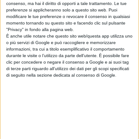
dell’ombra per rappresentare il
consenso, ma hai il diritto di opporti a tale trattamento. Le tue
crescente isolamento interiore della
preferenze si applicheranno solo a questo sito web. Puoi
modificare le tue preferenze o revocare il consenso in qualsiasi
poetessa. Il ritmo del film, cadenzato
momento tornando su questo sito e facendo clic sul pulsante
e meditativo, rispecchia la profondità
"Privacy" in fondo alla pagina web.
della sua introspezione, invitando lo
È anche utile notare che questo sito web/questa app utilizza uno
spettatore a immergersi nel mondo
o più servizi di Google e può raccogliere e memorizzare
informazioni, tra cui a titolo esemplificativo il comportamento
interiore di
Emily Dickinson.
durante le visite o l’utilizzo da parte dell’utente. È possibile fare
clic per concedere o negare il consenso a Google e ai suoi tag
Un film da non perdere,
nelle sale
di terze parti riguardo all’utilizzo dei dati per gli scopi specificati
cinematografiche dal 14 giugno,
che
di seguito nella sezione dedicata al consenso di Google.
non si limita a raccontare una
biografia, ma scava nelle profondità
dell’animo umano, esplorando con
estrema sensibilità il contrasto tra la
ricerca della verità interiore e le
costrizioni sociali.
“A Quiet Passion”
è un’opera che si rivolge non solo
agli amanti della poesia, ma a