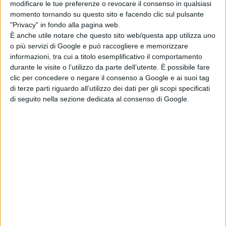
teaser trailer
modificare le tue preferenze o revocare il consenso in qualsiasi
italiano
momento tornando su questo sito e facendo clic sul pulsante
di La Redazione
"Privacy" in fondo alla pagina web.
Lionsgate rilancia
È anche utile notare che questo sito web/questa app utilizza uno
Leprechaun: il
o più servizi di Google e può raccogliere e memorizzare
folletto assassino
informazioni, tra cui a titolo esemplificativo il comportamento
torna in un nuovo
durante le visite o l’utilizzo da parte dell’utente. È possibile fare
film horror
clic per concedere o negare il consenso a Google e ai suoi tag
di Emanuela Giuliani
di terze parti riguardo all’utilizzo dei dati per gli scopi specificati
di seguito nella sezione dedicata al consenso di Google.
Chi siamo
Contatti
Privacy Policy
Cookie Policy
Emanuela Giuliani CFGLNMNL77T43L639
Disclaimer