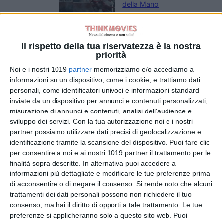
della Mano
richiamano la
Fenice di Jean
Grey
Il rispetto della tua riservatezza è la nostra
di Emanuela Giuliani
priorità
Wildwood – I
segreti del bosco:
Noi e i nostri 1019
partner
memorizziamo e/o accediamo a
il poster
informazioni su un dispositivo, come i cookie, e trattiamo dati
dell’animazione
personali, come identificatori univoci e informazioni standard
stop-motion
inviate da un dispositivo per annunci e contenuti personalizzati,
misurazione di annunci e contenuti, analisi dell'audience e
LAIKA
sviluppo dei servizi.
Con la tua autorizzazione noi e i nostri
di La Redazione
Normal: il trailer e
partner possiamo utilizzare dati precisi di geolocalizzazione e
il poster del
identificazione tramite la scansione del dispositivo. Puoi fare clic
per consentire a noi e ai nostri 1019 partner il trattamento per le
nuovo film di Ben
finalità sopra descritte. In alternativa puoi accedere a
Wheatley
informazioni più dettagliate e modificare le tue preferenze prima
di La Redazione
di acconsentire o di negare il consenso.
Si rende noto che alcuni
Godzilla Minus
trattamenti dei dati personali possono non richiedere il tuo
Zero: il re dei
consenso, ma hai il diritto di opporti a tale trattamento. Le tue
mostri torna nel
preferenze si applicheranno solo a questo sito web. Puoi