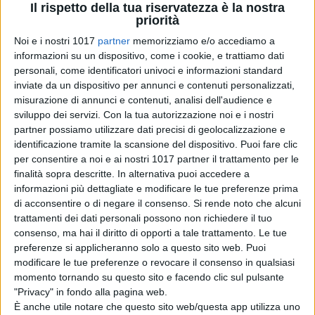
Il rispetto della tua riservatezza è la nostra
diversità caratteriali per ciò che
priorità
hanno più a cuore: la mitica
Noi e i nostri 1017
partner
memorizziamo e/o accediamo a
automobile “Dune Buggy”
informazioni su un dispositivo, come i cookie, e trattiamo dati
sottrattagli dall’avido Torsillo
personali, come identificatori univoci e informazioni standard
(Christian De Sica), uno speculatore
inviate da un dispositivo per annunci e contenuti personalizzati,
misurazione di annunci e contenuti, analisi dell'audience e
edilizio senza scrupoli. Aiutati
sviluppo dei servizi.
Con la tua autorizzazione noi e i nostri
dall’intrigante e pericolosa Miriam
partner possiamo utilizzare dati precisi di geolocalizzazione e
(Alessandra Mastronardi), tra
identificazione tramite la scansione del dispositivo. Puoi fare clic
inseguimenti rocamboleschi,
per consentire a noi e ai nostri 1017 partner il trattamento per le
scazzottate memorabili e delicati
finalità sopra descritte. In alternativa puoi accedere a
informazioni più dettagliate e modificare le tue preferenze prima
pasti a base di birra e salsicce, i due
di acconsentire o di negare il consenso.
Si rende noto che alcuni
faranno di tutto per riconquistare la
trattamenti dei dati personali possono non richiedere il tuo
loro amata macchina.
consenso, ma hai il diritto di opporti a tale trattamento. Le tue
preferenze si applicheranno solo a questo sito web. Puoi
“Altrimenti ci arrabbiamo”
è
modificare le tue preferenze o revocare il consenso in qualsiasi
prodotto da
Francesco e Federico
momento tornando su questo sito e facendo clic sul pulsante
"Privacy" in fondo alla pagina web.
Scardamaglia
per
Compagnia Leone
È anche utile notare che questo sito web/questa app utilizza uno
Cinematografica
e da
Mattia