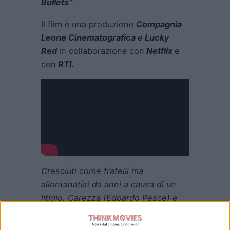
Bullets”
.
Il film è una produzione
Compagnia
Leone Cinematografica
e
Lucky
Red
in collaborazione con
Netflix
e
con
RTI.
Cresciuti come fratelli ma
allontanatisi da anni a causa di un
litigio, Carezza (Edoardo Pesce) e
Sorriso (Alessandro Roia) devono
mettere da parte antichi rancori e