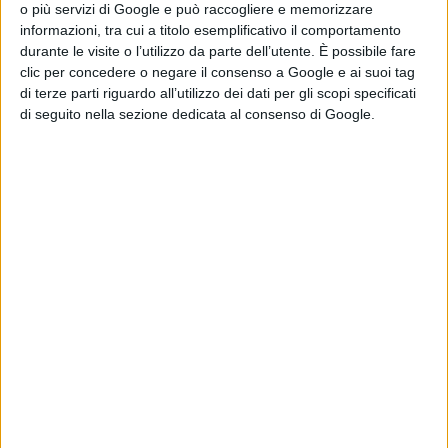
o più servizi di Google e può raccogliere e memorizzare
Guerra
,
Stefano Massenzi
,
Andrea
informazioni, tra cui a titolo esemplificativo il comportamento
Occhipint
i
per
Lucky Red
. Il soggetto
durante le visite o l’utilizzo da parte dell’utente. È possibile fare
clic per concedere o negare il consenso a Google e ai suoi tag
è di
Paolo Fondato
,
Francesco
di terze parti riguardo all’utilizzo dei dati per gli scopi specificati
Cenni
,
Manuel Fondato
, la
di seguito nella sezione dedicata al consenso di Google.
sceneggiatura di
Vincenzo
Alfieri
,
Giancarlo Fontana
,
Tommaso
Renzoni
,
Giuseppe G. Stasi
in
collaborazione con
Andrea
Sperandio.
La Redazione
Pubblicato
Marzo 21, 2022
in