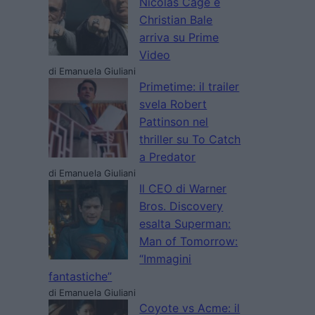
Nicolas Cage e
Christian Bale
arriva su Prime
Video
di Emanuela Giuliani
Primetime: il trailer
svela Robert
Pattinson nel
thriller su To Catch
a Predator
di Emanuela Giuliani
Il CEO di Warner
Bros. Discovery
esalta Superman:
Man of Tomorrow:
“Immagini
fantastiche”
di Emanuela Giuliani
Coyote vs Acme: il