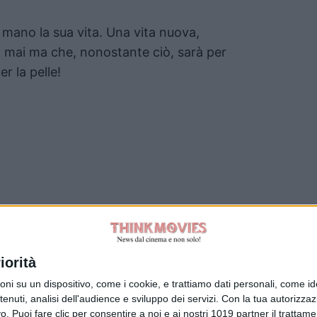
 mano la sua vita. Una vita nuova,
 mai ma che, nonostante ciò, sarà per
r la pelle!
Tag:
iorità
su un dispositivo, come i cookie, e trattiamo dati personali, come ident
nuti, analisi dell'audience e sviluppo dei servizi.
Con la tua autorizzazi
. Puoi fare clic per consentire a noi e ai nostri 1019 partner il trattame