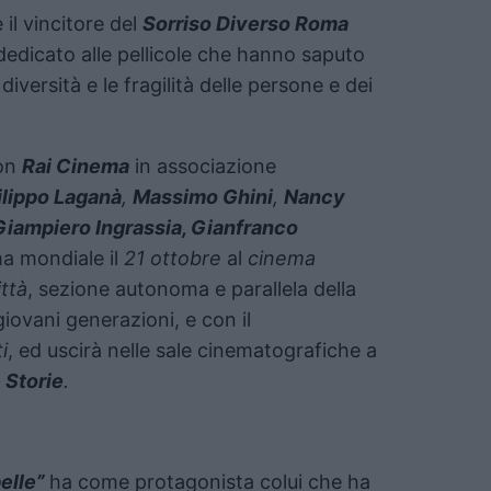
è il vincitore del
Sorriso Diverso Roma
 dedicato alle pellicole che hanno saputo
diversità e le fragilità delle persone e dei
on
Rai Cinema
in associazione
ilippo Laganà
,
Massimo Ghini
,
Nancy
 Giampiero Ingrassia, Gianfranco
ma mondiale il
21 ottobre
al
cinema
ittà
, sezione autonoma e parallela della
giovani generazioni, e con il
i
, ed uscirà nelle sale cinematografiche a
 Storie
.
pelle”
ha come protagonista colui che ha