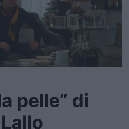
a pelle” di
 Lallo