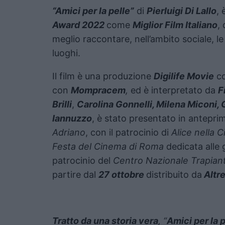
“Amici per la pelle”
di
Pierluigi Di Lallo
, 
Award 2022
come
Miglior Film Italiano
,
meglio raccontare, nell’ambito sociale, le 
luoghi.
Il film è una produzione
Digilife Movie
c
con
Mompracem
,
ed è interpretato da
F
Brilli
,
Carolina Gonnelli, Milena Miconi,
Iannuzzo
, è stato presentato in antepri
Adriano
, con il patrocinio di
Alice nella C
Festa del Cinema di Roma
dedicata alle 
patrocinio del
Centro Nazionale Trapiant
partire dal
27 ottobre
distribuito da
Altre
Tratto da una storia vera
, “
Amici per la 