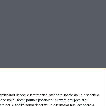
ificatori univoci e informazioni standard inviate da un dispositivo
one noi e i nostri partner possiamo utilizzare dati precisi di
nto per le finalità sopra descritte. In alternativa puoi accedere a