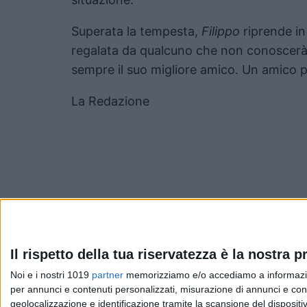
Superata la tempesta,
Filippo
riprende in
regalata da qualcuno che non conoscerà
sempre il suo migliore amico. Un amico pe
La Redazione
Pubblicato
Ottobre 25, 2022
in
Il rispetto della tua riservatezza è la nostra pr
Noi e i nostri 1019
partner
memorizziamo e/o accediamo a informazioni 
News cinema e film
per annunci e contenuti personalizzati, misurazione di annunci e conte
geolocalizzazione e identificazione tramite la scansione del dispositivo