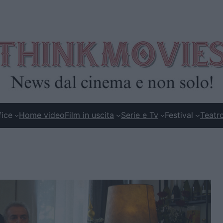
fice
Home video
Film in uscita
Serie e Tv
Festival
Teatr