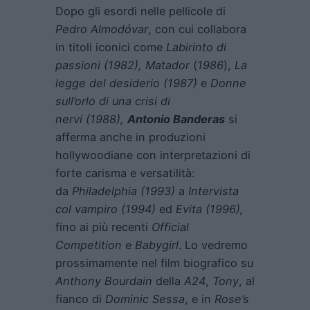
Dopo gli esordi nelle pellicole di
Pedro Almodóvar
, con cui collabora
in titoli iconici come
Labirinto di
passioni
(1982),
Matador
(
1986
),
La
legge del desiderio
(1987)
e
Donne
sull’orlo di una crisi di
nervi
(1988),
Antonio Banderas
si
afferma anche in produzioni
hollywoodiane con interpretazioni di
forte carisma e versatilità:
da
Philadelphia
(1993)
a
Intervista
col vampiro
(1994)
ed
Evita
(1996),
fino ai più recenti
Official
Competition
e
Babygirl
. Lo vedremo
prossimamente nel film biografico su
Anthony Bourdain
della
A24
,
Tony
, al
fianco di
Dominic Sessa
, e in
Rose’s