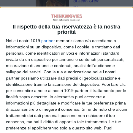
di Jean Grey:
“Non è una
cattiva”, il nuovo
volto degli X-Men
Il rispetto della tua riservatezza è la nostra
nel MCU
priorità
di Emanuela Giuliani
Il fumettista
Noi e i nostri 1019
partner
memorizziamo e/o accediamo a
Spugna firma il
informazioni su un dispositivo, come i cookie, e trattiamo dati
poster della 26ª
personali, come identificatori univoci e informazioni standard
edizione del
inviate da un dispositivo per annunci e contenuti personalizzati,
Trieste
misurazione di annunci e contenuti, analisi dell'audience e
Science+Fiction
sviluppo dei servizi.
Con la tua autorizzazione noi e i nostri
Festival
partner possiamo utilizzare dati precisi di geolocalizzazione e
di La Redazione
identificazione tramite la scansione del dispositivo. Puoi fare clic
Serpenti: il trailer
per consentire a noi e ai nostri 1019 partner il trattamento per le
e il poster
finalità sopra descritte. In alternativa puoi accedere a
anticipano il film
informazioni più dettagliate e modificare le tue preferenze prima
con Leonardo Lidi
di acconsentire o di negare il consenso.
Si rende noto che alcuni
trattamenti dei dati personali possono non richiedere il tuo
e Alessandro
consenso, ma hai il diritto di opporti a tale trattamento. Le tue
Borghi
preferenze si applicheranno solo a questo sito web. Puoi
di La Redazione