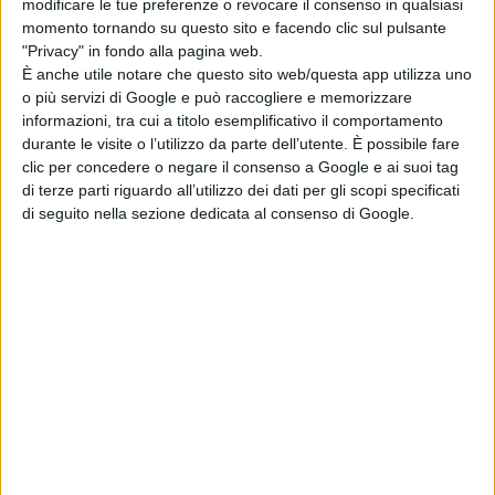
LION: su Disney+
modificare le tue preferenze o revocare il consenso in qualsiasi
momento tornando su questo sito e facendo clic sul pulsante
la storia vera del
"Privacy" in fondo alla pagina web.
cucciolo di leone
È anche utile notare che questo sito web/questa app utilizza uno
Kio
o più servizi di Google e può raccogliere e memorizzare
di La Redazione
informazioni, tra cui a titolo esemplificativo il comportamento
durante le visite o l’utilizzo da parte dell’utente. È possibile fare
clic per concedere o negare il consenso a Google e ai suoi tag
Chi siamo
Contatti
Privacy Policy
Cookie Policy
di terze parti riguardo all’utilizzo dei dati per gli scopi specificati
Emanuela Giuliani CFGLNMNL77T43L639
Disclaimer
di seguito nella sezione dedicata al consenso di Google.