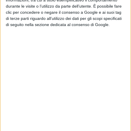
durante le visite o l’utilizzo da parte dell’utente. È possibile fare
News cinema e film
clic per concedere o negare il consenso a Google e ai suoi tag
di terze parti riguardo all’utilizzo dei dati per gli scopi specificati
da
Matteo Marescalco
di seguito nella sezione dedicata al consenso di Google.
Tag:
Articoli recenti
House of the
Dragon 3: Phia
Saban parla del
finale di Helaena
e dei cambiamenti
alla trama di
Maelor
di Emanuela Giuliani
House of Dragon
3: James Norton