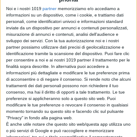
Maguire
. Il suo ultimo lavoro è stato
Noi e i nostri 1019
partner
memorizziamo e/o accediamo a
“First Man”,
biopic
sull’astronauta
informazioni su un dispositivo, come i cookie, e trattiamo dati
Neil Armstrong
, ha sancito la sua
personali, come identificatori univoci e informazioni standard
inviate da un dispositivo per annunci e contenuti personalizzati,
seconda collaborazione con
Ryan
misurazione di annunci e contenuti, analisi dell'audience e
Gosling
, e
d ha toccato i
105 milioni
sviluppo dei servizi.
Con la tua autorizzazione noi e i nostri
di dollari
in tutto il mondo.
partner possiamo utilizzare dati precisi di geolocalizzazione e
identificazione tramite la scansione del dispositivo. Puoi fare clic
Il regista inoltre si occuperà anche
per consentire a noi e ai nostri 1019 partner il trattamento per le
della produzione esecutiva di una
finalità sopra descritte. In alternativa puoi accedere a
informazioni più dettagliate e modificare le tue preferenze prima
serie evento per
Apple TV.
di acconsentire o di negare il consenso.
Si rende noto che alcuni
trattamenti dei dati personali possono non richiedere il tuo
FONTE
DEADLINE.
consenso, ma hai il diritto di opporti a tale trattamento. Le tue
preferenze si applicheranno solo a questo sito web. Puoi
modificare le tue preferenze o revocare il consenso in qualsiasi
momento tornando su questo sito e facendo clic sul pulsante
"Privacy" in fondo alla pagina web.
È anche utile notare che questo sito web/questa app utilizza uno
o più servizi di Google e può raccogliere e memorizzare
Pubblicato
Luglio 18, 2019
in
informazioni, tra cui a titolo esemplificativo il comportamento