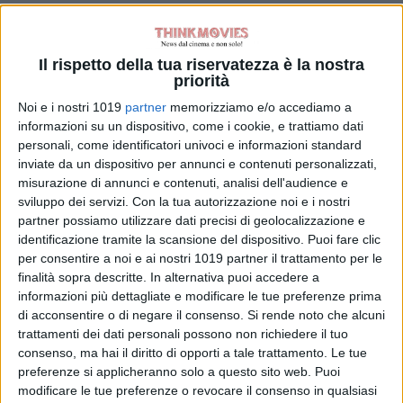
Tag:
Il rispetto della tua riservatezza è la nostra
Articoli recenti
priorità
Noi e i nostri 1019
partner
memorizziamo e/o accediamo a
One Night Only: il
informazioni su un dispositivo, come i cookie, e trattiamo dati
regista
personali, come identificatori univoci e informazioni standard
comprende i
inviate da un dispositivo per annunci e contenuti personalizzati,
misurazione di annunci e contenuti, analisi dell'audience e
paragoni con The
sviluppo dei servizi.
Con la tua autorizzazione noi e i nostri
Purge
partner possiamo utilizzare dati precisi di geolocalizzazione e
di Emanuela Giuliani
Spider-Man:
identificazione tramite la scansione del dispositivo. Puoi fare clic
per consentire a noi e ai nostri 1019 partner il trattamento per le
Brand New Day,
finalità sopra descritte. In alternativa puoi accedere a
ecco come i ninja
informazioni più dettagliate e modificare le tue preferenze prima
della Mano
di acconsentire o di negare il consenso.
Si rende noto che alcuni
richiamano la
trattamenti dei dati personali possono non richiedere il tuo
Fenice di Jean
consenso, ma hai il diritto di opporti a tale trattamento. Le tue
Grey
preferenze si applicheranno solo a questo sito web. Puoi
di Emanuela Giuliani
modificare le tue preferenze o revocare il consenso in qualsiasi
Wildwood – I