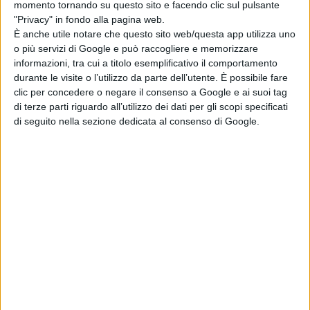
momento tornando su questo sito e facendo clic sul pulsante
segreti del bosco:
"Privacy" in fondo alla pagina web.
il poster
È anche utile notare che questo sito web/questa app utilizza uno
dell’animazione
o più servizi di Google e può raccogliere e memorizzare
stop-motion
informazioni, tra cui a titolo esemplificativo il comportamento
LAIKA
durante le visite o l’utilizzo da parte dell’utente. È possibile fare
di La Redazione
clic per concedere o negare il consenso a Google e ai suoi tag
Normal: il trailer e
di terze parti riguardo all’utilizzo dei dati per gli scopi specificati
il poster del
di seguito nella sezione dedicata al consenso di Google.
nuovo film di Ben
Wheatley
di La Redazione
Godzilla Minus
Zero: il re dei
mostri torna nel
teaser trailer
italiano
di La Redazione
Chi siamo
Contatti
Privacy Policy
Cookie Policy