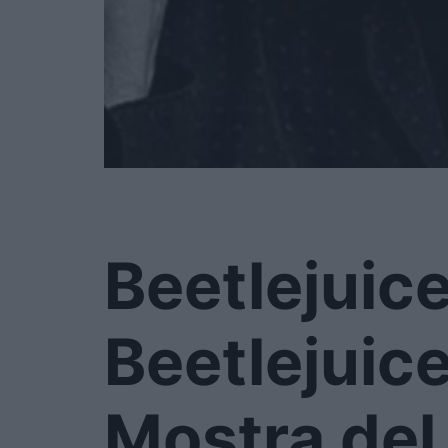
Beetlejuic
Beetlejuice 
Mostra del