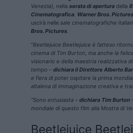
Venezia),
nella
serata di apertura
della
8
Cinematografica
.
Warner Bros. Picture
uscirà nelle
sale cinematografiche italian
Bros. Pictures
.
“
Beetlejuice Beetlejuice
è l’atteso ritorn
cinema di Tim Burton, ma anche la felice
visionario e della maestria realizzativa d
tempo –
dichiara il Direttore Alberto Ba
e fiera di poter ospitare la prima mondi
altalena di immaginazione creativa e tras
“Sono entusiasta –
dichiara
Tim Burton
–
mondiale di questo film alla Mostra di Ve
Beetlejuice Beetlej