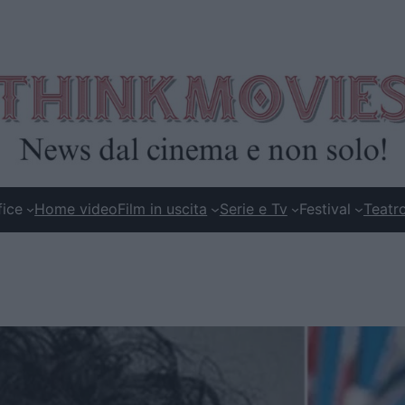
fice
Home video
Film in uscita
Serie e Tv
Festival
Teatr