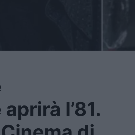
e
aprirà l’81.
 Cinema di