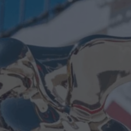
magica di Howl:
uova e bacon dal
Castello Errante
di Emanuela Giuliani
Spider-Man supera
Avengers:
Endgame al
botteghino: i
fratelli Russo
celebrano il nuovo record
di Emanuela Giuliani
The mortuary
assistant di
Jeremiah Kipp dal
3 settembre al
cinema
di La Redazione
Linkin Park, arriva
al cinema