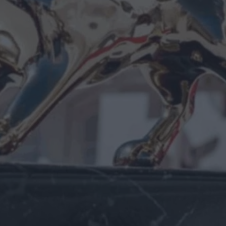
“Unshatter”: il
documentario sul
ritorno della band
di La Redazione
La violinista, dalla
vittoria ad Annecy
al Toronto
International Film
Festival 2026
di Emanuela Giuliani