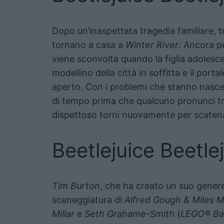
Dopo un’inaspettata tragedia familiare, t
tornano a casa a
Winter River
. Ancora p
viene sconvolta quando la figlia adolescen
modellino della città in soffitta e il portale
aperto. Con i problemi che stanno nascen
di tempo prima che qualcuno pronunci tr
dispettoso torni nuovamente per scatena
Beetlejuice Beetle
Tim Burton
, che ha creato un suo genere 
sceneggiatura di
Alfred Gough & Miles Mi
Millar
e
Seth Grahame-Smith
(
LEGO® Bat