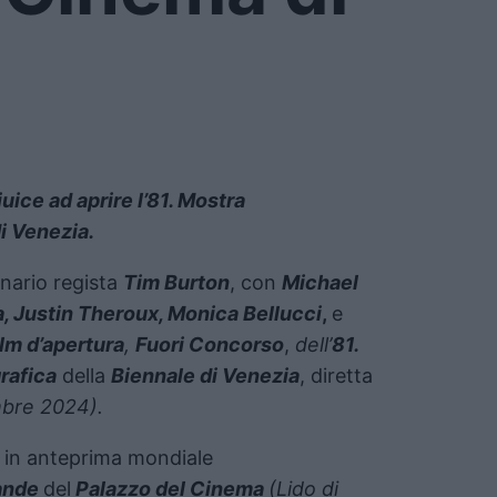
ice ad aprire l’81. Mostra
i Venezia.
ionario regista
Tim Burton
, con
Michael
, Justin Theroux, Monica Bellucci
,
e
ilm d’apertura
,
Fuori Concorso
,
dell’
81.
rafica
della
Biennale di Venezia
, diretta
bre 2024).
 in anteprima mondiale
ande
del
Palazzo del Cinema
(Lido di