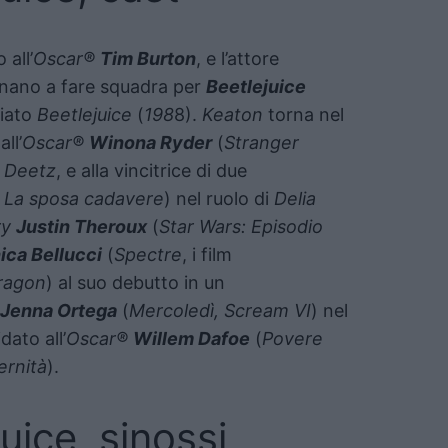
 all’
Oscar®
Tim Burton
, e l’attore
nano a fare squadra per
Beetlejuice
miato
Beetlejuice
(
198
8).
Keaton
torna nel
ll’
Oscar®
Winona Ryder
(
Stranger
a Deetz
, e alla vincitrice di due
, La sposa cadavere
) nel ruolo di
Delia
ry
Justin Theroux
(
Star Wars: Episodio
ica Bellucci
(
Spectre
, i film
ragon
) al suo debutto in un
Jenna Ortega
(
Mercoledì, Scream VI
) nel
idato all’
Oscar®
Willem Dafoe
(
Povere
ernità
).
uice, sinossi