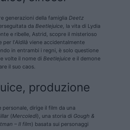
re generazioni della famiglia
Deetz
erseguitata da
Beetlejuice,
la vita di Lydia
te e ribelle, Astrid, scopre il misterioso
 per l’
Aldilà
viene accidentalmente
do in entrambi i regni, è solo questione
e volte il nome di
Beetlejuice
e il demone
re il suo caos.
juice, produzione
personale, dirige il film da una
llar
(
Mercoledì
), una storia di
Gough &
man – Il film
) basata sui personaggi