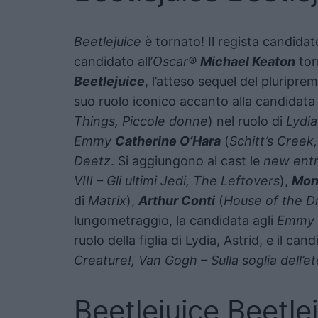
Beetlejuice
è tornato! Il regista candidato
candidato all’
Oscar®
Michael Keaton
tor
Beetlejuice
, l’atteso sequel del pluripre
suo ruolo iconico accanto alla candidata a
Things, Piccole donne
) nel ruolo di
Lydi
Emmy
Catherine O’Hara
(
Schitt’s Creek
Deetz
. Si aggiungono al cast le
new ent
VIII – Gli ultimi Jedi, The Leftovers
),
Mon
di
Matrix
),
Arthur Conti
(
House of the D
lungometraggio, la candidata agli
Emmy
ruolo della figlia di Lydia, Astrid, e il cand
Creature!, Van Gogh – Sulla soglia dell’et
Beetlejuice Beetlej