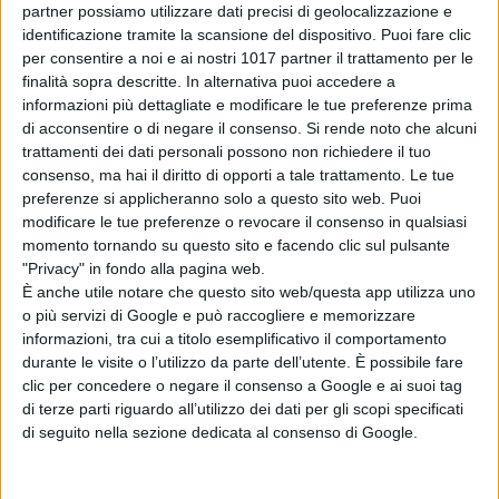
conquistato intere generazioni.
partner possiamo utilizzare dati precisi di geolocalizzazione e
identificazione tramite la scansione del dispositivo. Puoi fare clic
Siamo ai giorni nostri e
Sebastien,
per consentire a noi e ai nostri 1017 partner il trattamento per le
10
anni, trascorre a malincuore le
finalità sopra descritte. In alternativa puoi accedere a
vacanze in montagna con la nonna e
informazioni più dettagliate e modificare le tue preferenze prima
la zia, dando una mano nell’ovile.
di acconsentire o di negare il consenso.
Si rende noto che alcuni
trattamenti dei dati personali possono non richiedere il tuo
Nulla di troppo entusiasmante per un
consenso, ma hai il diritto di opporti a tale trattamento. Le tue
ragazzo di città come lui. A rompere
preferenze si applicheranno solo a questo sito web. Puoi
la monotonia delle sue giornate è
modificare le tue preferenze o revocare il consenso in qualsiasi
l’incontro con
Belle
, un cane
momento tornando su questo sito e facendo clic sul pulsante
"Privacy" in fondo alla pagina web.
gigantesco e dolcissimo ma
È anche utile notare che questo sito web/questa app utilizza uno
ingiustamente maltrattato dal suo
o più servizi di Google e può raccogliere e memorizzare
padrone. Pronto a tutto pur di
informazioni, tra cui a titolo esemplificativo il comportamento
difendere e proteggere la sua nuova
durante le visite o l’utilizzo da parte dell’utente. È possibile fare
clic per concedere o negare il consenso a Google e ai suoi tag
amica,
Sebastien
vivrà l’estate più
di terze parti riguardo all’utilizzo dei dati per gli scopi specificati
emozionante della sua vita.
di seguito nella sezione dedicata al consenso di Google.
La Redazione