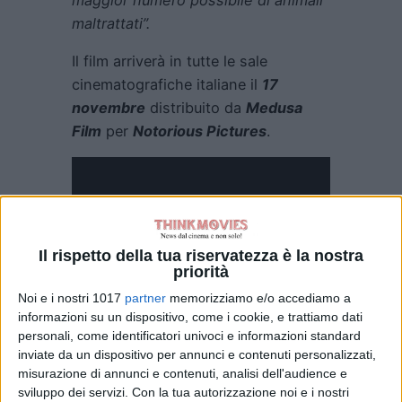
maltrattati”.
Il film arriverà in tutte le sale
cinematografiche italiane il
17
novembre
distribuito da
Medusa
Film
per
Notorious Pictures
.
Il rispetto della tua riservatezza è la nostra
priorità
Noi e i nostri 1017
partner
memorizziamo e/o accediamo a
A distanza di
4
anni dall’ultimo
informazioni su un dispositivo, come i cookie, e trattiamo dati
personali, come identificatori univoci e informazioni standard
capitolo, torna al cinema in una
inviate da un dispositivo per annunci e contenuti personalizzati,
veste tutta nuova
Belle & Sebastien
,
misurazione di annunci e contenuti, analisi dell'audience e
il grande classico che ha
sviluppo dei servizi.
Con la tua autorizzazione noi e i nostri