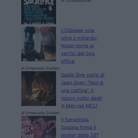
di La Redazione
L’Odissea vola
oltre il miliardo:
Nolan torna ai
vertici del box
office
di Emanuela Giuliani
Sadie Sink parla di
Jean Grey: “Non è
una cattiva”, il
nuovo volto degli
X-Men nel MCU
di Emanuela Giuliani
Il fumettista
Spugna firma il
poster della 26ª