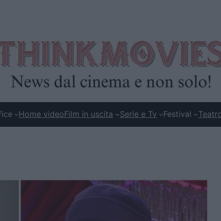
fice
Home video
Film in uscita
Serie e Tv
Festival
Teatr