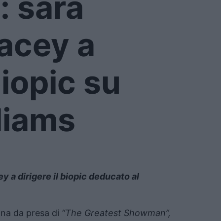
: sarà
acey a
biopic su
liams
y a dirigere il biopic deducato al
hina da presa di
“The Greatest Showman”,