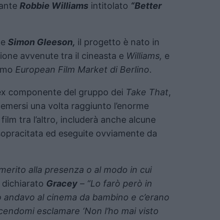
tante
Robbie Williams
intitolato
“Better
e
Simon Gleeson,
il progetto è nato in
ione avvenute tra il cineasta e
Williams,
e
simo
European Film Market di Berlino
.
r, ex componente del gruppo dei
Take That
,
i emersi una volta raggiunto l’enorme
 film tra l’altro, includerà anche alcune
 sopracitata ed eseguite ovviamente da
merito alla presenza o al modo in cui
a dichiarato
Gracey
–
“Lo farò però in
o andavo al cinema da bambino e c’erano
acendomi esclamare ‘Non l’ho mai visto