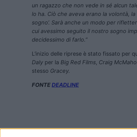
un ragazzo che non vede in sé alcun tal
lo ha. Ciò che aveva erano la volontà, la v
sogno’. Sarà anche un modo per riflette
cui avessimo seguito il nostro sogno im
decidessimo di farlo.”
L’inizio delle riprese è stato fissato per
Daly
per la
Big Red Films
,
Craig McMaho
stesso
Gracey.
FONTE
DEADLINE