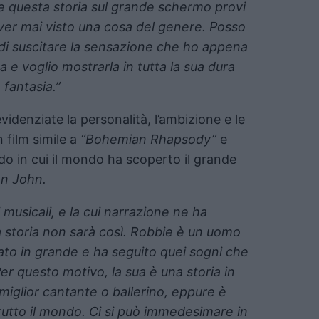
are questa storia sul grande schermo provi
ver mai visto una cosa del genere. Posso
o di suscitare la sensazione che ho appena
ca e voglio mostrarla in tutta la sua dura
fantasia.”
denziate la personalità, l’ambizione e le
 film simile a
“Bohemian Rhapsody”
e
odo in cui il mondo ha scoperto il grande
on John.
i musicali, e la cui narrazione ne ha
a storia non sarà così. Robbie è un uomo
o in grande e ha seguito quei sogni che
Per questo motivo, la sua è una storia in
l miglior cantante o ballerino, eppure è
n tutto il mondo. Ci si può immedesimare in