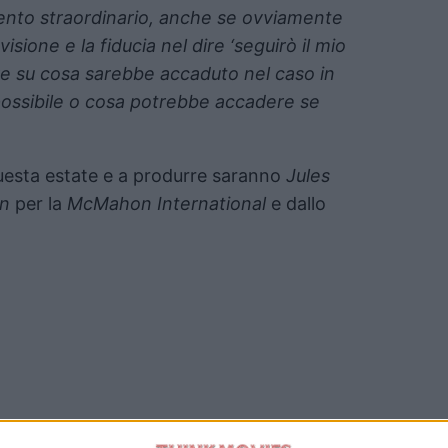
ento straordinario, anche se ovviamente
isione e la fiducia nel dire ‘seguirò il mio
re su cosa sarebbe accaduto nel caso in
possibile o cosa potrebbe accadere se
 questa estate e a produrre saranno
Jules
n
per la
McMahon International
e dallo