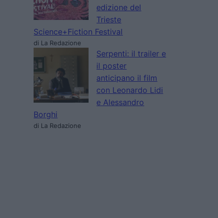
edizione del
Trieste
Science+Fiction Festival
di La Redazione
Serpenti: il trailer e
il poster
anticipano il film
con Leonardo Lidi
e Alessandro
Borghi
di La Redazione