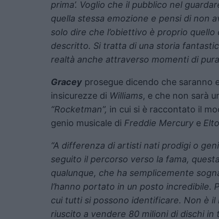
prima’. Voglio che il pubblico nel guard
quella stessa emozione e pensi di non a
solo dire che l’obiettivo è proprio quell
descritto. Si tratta di una storia fantasti
realtà anche attraverso momenti di pura 
Gracey
prosegue dicendo che saranno evi
insicurezze di
Williams
, e che non sarà un
“Rocketman”,
in cui si è raccontato il m
genio musicale di
Freddie Mercury
e
Elt
“A differenza di artisti nati prodigi o gen
seguito il percorso verso la fama, quest
qualunque, che ha semplicemente sognat
l’hanno portato in un posto incredibile. 
cui tutti si possono identificare. Non è i
riuscito a vendere 80 milioni di dischi i