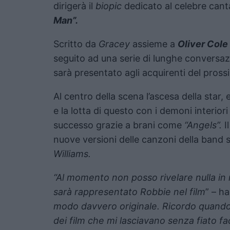
dirigerà il
biopic
dedicato al celebre can
Man”.
Scritto da
Gracey
assieme a
Oliver Cole
seguito ad una serie di lunghe conversaz
sarà presentato agli acquirenti del pros
Al centro della scena l’ascesa della sta
e la lotta di questo con i demoni interior
successo grazie a brani come
“Angels”.
Il
nuove versioni delle canzoni della band
Williams.
“Al momento non posso rivelare nulla in 
sarà rappresentato Robbie nel film
” – h
modo davvero originale. Ricordo quand
dei film che mi lasciavano senza fiato f