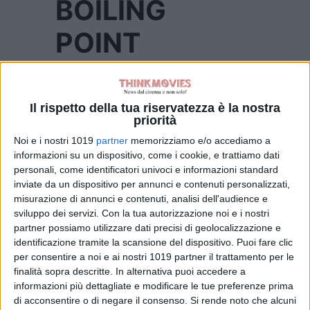
BOILING
POINT
Data di uscita:
10 novembre 2022
Il rispetto della tua riservatezza è la nostra
priorità
Genere:
Drammatico
Noi e i nostri 1019
partner
memorizziamo e/o accediamo a
informazioni su un dispositivo, come i cookie, e trattiamo dati
Nazionalità
: Gran Bretagna
personali, come identificatori univoci e informazioni standard
inviate da un dispositivo per annunci e contenuti personalizzati,
Regia:
Philip Barantini
misurazione di annunci e contenuti, analisi dell'audience e
sviluppo dei servizi.
Con la tua autorizzazione noi e i nostri
Cast:
Stephen Graham, Vinette
partner possiamo utilizzare dati precisi di geolocalizzazione e
Robinson, Alice Feetham, Ray
identificazione tramite la scansione del dispositivo. Puoi fare clic
Panthaki, Hannah Walters, Malachi
per consentire a noi e ai nostri 1019 partner il trattamento per le
Kirby, Izuka Hoyle, Taz Skylar
finalità sopra descritte. In alternativa puoi accedere a
informazioni più dettagliate e modificare le tue preferenze prima
Durata:
92 minuti
di acconsentire o di negare il consenso.
Si rende noto che alcuni