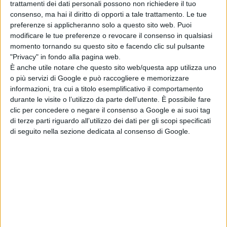
trattamenti dei dati personali possono non richiedere il tuo
Distribuzione:
ARTHOUSE
consenso, ma hai il diritto di opporti a tale trattamento. Le tue
preferenze si applicheranno solo a questo sito web. Puoi
TRAMA
modificare le tue preferenze o revocare il consenso in qualsiasi
momento tornando su questo sito e facendo clic sul pulsante
In
“BOILING POINT”
in uno dei
"Privacy" in fondo alla pagina web.
È anche utile notare che questo sito web/questa app utilizza uno
ristoranti più alla moda di Londra,
o più servizi di Google e può raccogliere e memorizzare
nella sera più movimentata
informazioni, tra cui a titolo esemplificativo il comportamento
dell’anno, il talentuoso capo chef
durante le visite o l’utilizzo da parte dell’utente. È possibile fare
Andy Jones (Stephen Graham) è sul
clic per concedere o negare il consenso a Google e ai suoi tag
di terze parti riguardo all’utilizzo dei dati per gli scopi specificati
filo di un rasoio mentre crisi
di seguito nella sezione dedicata al consenso di Google.
personali e professionali minacciano
di distruggere tutto ciò per cui ha
sempre lavorato. La visita a sorpresa
di un ispettore sanitario mette il
personale in difficoltà e Andy fa il
possibile per attenuare le tensioni.