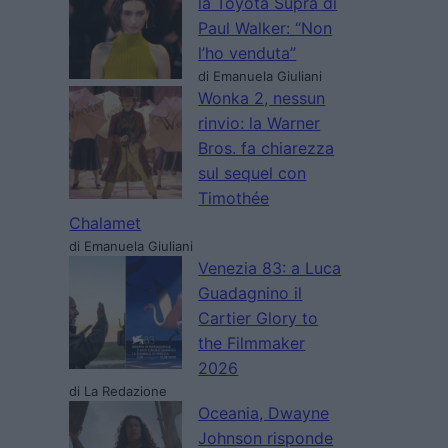
la Toyota Supra di
Paul Walker: “Non
l’ho venduta”
di Emanuela Giuliani
Wonka 2, nessun
rinvio: la Warner
Bros. fa chiarezza
sul sequel con
Timothée
Chalamet
di Emanuela Giuliani
Venezia 83: a Luca
Guadagnino il
Cartier Glory to
the Filmmaker
2026
di La Redazione
Oceania, Dwayne
Johnson risponde