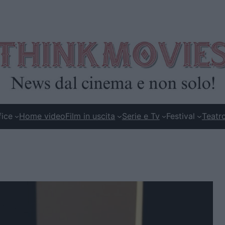
fice
Home video
Film in uscita
Serie e Tv
Festival
Teatr