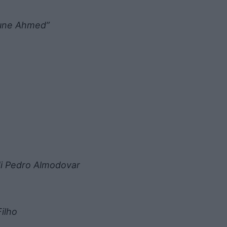
eune Ahmed”
 di Pedro Almodovar
ilho