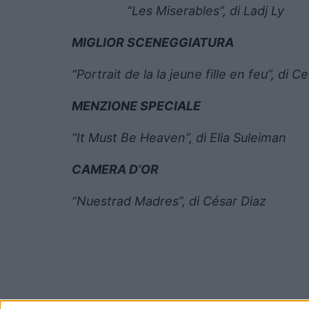
“Les Miserables”, di Ladj Ly
MIGLIOR SCENEGGIATURA
“Portrait de la la jeune fille en feu”, di 
MENZIONE SPECIALE
“It Must Be Heaven”, di Elia Suleiman
CAMERA D’OR
“Nuestrad Madres”, di César Diaz