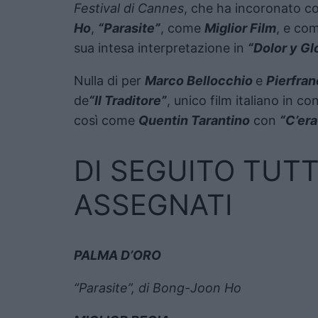
Festival di Cannes
, che ha incoronato c
Ho
,
“Parasite”
, come
Miglior Film
, e co
sua intesa interpretazione in
“Dolor y Gl
Nulla di per
Marco Bellocchio
e
Pierfra
de
“Il Traditore”
, unico film italiano in 
così come
Quentin Tarantino
con
“C’era
DI SEGUITO TUTTI
ASSEGNATI
PALMA D’ORO
“Parasite”, di Bong-Joon Ho