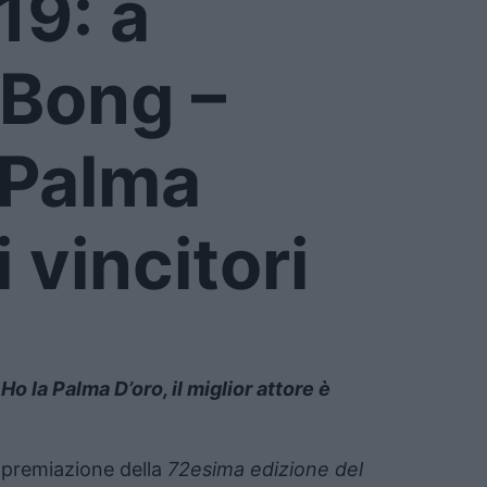
19: a
 Bong –
 Palma
i vincitori
o la Palma D’oro, il miglior attore è
 premiazione della
72esima edizione del