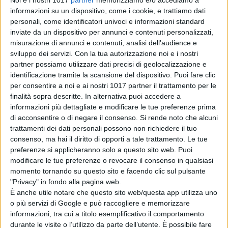
Noi e i nostri 1017
partner
memorizziamo e/o accediamo a
al cinema
informazioni su un dispositivo, come i cookie, e trattiamo dati
“Unshatter”: il
personali, come identificatori univoci e informazioni standard
documentario sul
inviate da un dispositivo per annunci e contenuti personalizzati,
ritorno della band
misurazione di annunci e contenuti, analisi dell'audience e
di La Redazione
sviluppo dei servizi.
Con la tua autorizzazione noi e i nostri
La violinista, dalla
partner possiamo utilizzare dati precisi di geolocalizzazione e
vittoria ad
identificazione tramite la scansione del dispositivo. Puoi fare clic
Annecy al
per consentire a noi e ai nostri 1017 partner il trattamento per le
Toronto
finalità sopra descritte. In alternativa puoi accedere a
International Film
informazioni più dettagliate e modificare le tue preferenze prima
Festival 2026
di acconsentire o di negare il consenso.
Si rende noto che alcuni
di Emanuela Giuliani
trattamenti dei dati personali possono non richiedere il tuo
consenso, ma hai il diritto di opporti a tale trattamento. Le tue
preferenze si applicheranno solo a questo sito web. Puoi
Chi siamo
Contatti
Privacy Policy
Cookie Policy
modificare le tue preferenze o revocare il consenso in qualsiasi
Emanuela Giuliani CFGLNMNL77T43L639
Disclaimer
momento tornando su questo sito e facendo clic sul pulsante
"Privacy" in fondo alla pagina web.
È anche utile notare che questo sito web/questa app utilizza uno
o più servizi di Google e può raccogliere e memorizzare
informazioni, tra cui a titolo esemplificativo il comportamento
durante le visite o l’utilizzo da parte dell’utente. È possibile fare