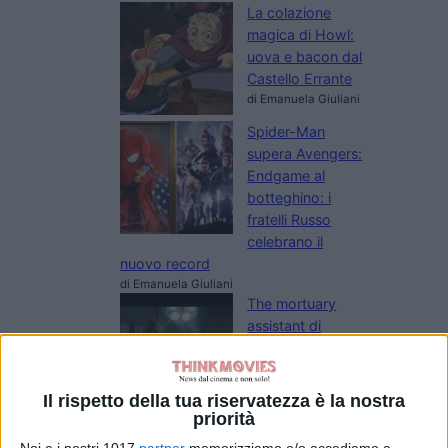
La colazione
magica di Howl:
uova e bacon dal
Castello Errante
di Emanuela Giuliani
Spider-Man
supera Avengers:
Endgame al
botteghino: i
fratelli Russo
celebrano il
nuovo record
di Emanuela Giuliani
The mortuary
assistant di
Jeremiah Kipp dal
3 settembre al
cinema
Il rispetto della tua riservatezza è la nostra
di La Redazione
priorità
Linkin Park, arriva