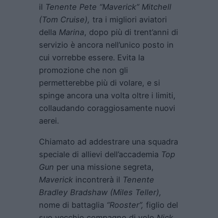
il
Tenente Pete “Maverick” Mitchell
(Tom Cruise),
tra i migliori aviatori
della
Marina
, dopo più di trent’anni di
servizio è ancora nell’unico posto in
cui vorrebbe essere. Evita la
promozione che non gli
permetterebbe più di volare, e si
spinge ancora una volta oltre i limiti,
collaudando coraggiosamente nuovi
aerei.
Chiamato ad addestrare una squadra
speciale di allievi dell’accademia
Top
Gun
per una missione segreta,
Maverick
incontrerà il
Tenente
Bradley Bradshaw (Miles Teller),
nome di battaglia
“Rooster”,
figlio del
suo vecchio compagno di volo
Nick