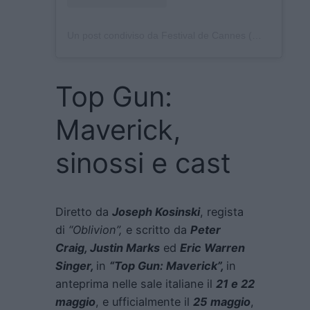
Un post condiviso da Festival de Cannes (@festivaldecannes)
Top Gun:
Maverick,
sinossi e cast
Diretto da
Joseph Kosinski
, regista
di
“Oblivion”,
e scritto da
Peter
Craig, Justin Marks
ed
Eric Warren
Singer,
in
“Top Gun: Maverick”,
in
anteprima nelle sale italiane il
21 e 22
maggio
, e ufficialmente il
25 maggio
,