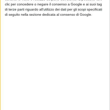
clic per concedere o negare il consenso a Google e ai suoi tag
Trieste
di terze parti riguardo all’utilizzo dei dati per gli scopi specificati
Science+Fiction
di seguito nella sezione dedicata al consenso di Google.
Festival
di La Redazione
Chi siamo
Contatti
Privacy Policy
Cookie Policy
Emanuela Giuliani CFGLNMNL77T43L639
Disclaimer