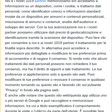
Noi e i nostri 1019
partner
memorizziamo e/o accediamo a
di La Redazione
informazioni su un dispositivo, come i cookie, e trattiamo dati
personali, come identificatori univoci e informazioni standard
inviate da un dispositivo per annunci e contenuti personalizzati,
misurazione di annunci e contenuti, analisi dell'audience e
L’Odissea vola
sviluppo dei servizi.
Con la tua autorizzazione noi e i nostri
oltre il miliardo:
partner possiamo utilizzare dati precisi di geolocalizzazione e
Nolan torna ai
identificazione tramite la scansione del dispositivo. Puoi fare clic
vertici del box
per consentire a noi e ai nostri 1019 partner il trattamento per le
office
finalità sopra descritte. In alternativa puoi accedere a
informazioni più dettagliate e modificare le tue preferenze prima
di Emanuela Giuliani
Sadie Sink parla
di acconsentire o di negare il consenso.
Si rende noto che alcuni
di Jean Grey:
trattamenti dei dati personali possono non richiedere il tuo
“Non è una
consenso, ma hai il diritto di opporti a tale trattamento. Le tue
preferenze si applicheranno solo a questo sito web. Puoi
cattiva”, il nuovo
modificare le tue preferenze o revocare il consenso in qualsiasi
volto degli X-Men
momento tornando su questo sito e facendo clic sul pulsante
nel MCU
"Privacy" in fondo alla pagina web.
di Emanuela Giuliani
È anche utile notare che questo sito web/questa app utilizza uno
Il fumettista
o più servizi di Google e può raccogliere e memorizzare
Spugna firma il
informazioni, tra cui a titolo esemplificativo il comportamento
poster della 26ª
durante le visite o l’utilizzo da parte dell’utente. È possibile fare
edizione del