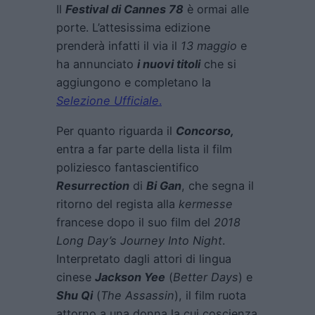
Il
Festival di Cannes 78
è ormai alle
porte. L’attesissima edizione
prenderà infatti il via il
13 maggio
e
ha annunciato
i nuovi titoli
che si
aggiungono e completano la
Selezione Ufficiale
.
Per quanto riguarda il
Concorso,
entra a far parte della lista il film
poliziesco fantascientifico
Resurrection
di
Bi Gan
, che segna il
ritorno del regista alla
kermesse
francese dopo il suo film del
2018
Long Day’s Journey Into Night
.
Interpretato dagli attori di lingua
cinese
Jackson Yee
(
Better Days
) e
Shu Qi
(
The Assassin
), il film ruota
attorno a una donna la cui coscienza