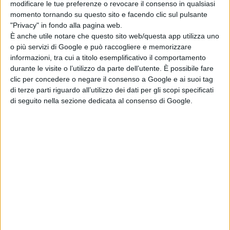
modificare le tue preferenze o revocare il consenso in qualsiasi
trailer finale e i
momento tornando su questo sito e facendo clic sul pulsante
nuovi poster
"Privacy" in fondo alla pagina web.
di Emanuela Giuliani
È anche utile notare che questo sito web/questa app utilizza uno
La colazione
o più servizi di Google e può raccogliere e memorizzare
magica di Howl:
informazioni, tra cui a titolo esemplificativo il comportamento
uova e bacon dal
durante le visite o l’utilizzo da parte dell’utente. È possibile fare
clic per concedere o negare il consenso a Google e ai suoi tag
Castello Errante
di terze parti riguardo all’utilizzo dei dati per gli scopi specificati
di Emanuela Giuliani
di seguito nella sezione dedicata al consenso di Google.
Spider-Man
supera Avengers:
Endgame al
botteghino: i
fratelli Russo
celebrano il
nuovo record
di Emanuela Giuliani
The mortuary
assistant di
Jeremiah Kipp dal
3 settembre al