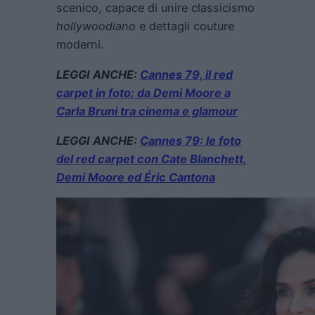
scenico, capace di unire classicismo
hollywoodiano
e dettagli couture
moderni.
LEGGI ANCHE:
Cannes 79, il red
carpet in foto: da Demi Moore a
Carla Bruni tra cinema e glamour
LEGGI ANCHE:
Cannes 79: le foto
del red carpet con Cate Blanchett,
Demi Moore ed Éric Cantona