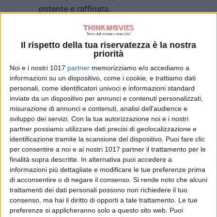
potente e raffinata.
Il rispetto della tua riservatezza è la nostra
priorità
Noi e i nostri 1017
partner
memorizziamo e/o accediamo a
informazioni su un dispositivo, come i cookie, e trattiamo dati
Pubblicato
Maggio 22, 2026
in
personali, come identificatori univoci e informazioni standard
inviate da un dispositivo per annunci e contenuti personalizzati,
Festival di Cannes
misurazione di annunci e contenuti, analisi dell'audience e
sviluppo dei servizi.
Con la tua autorizzazione noi e i nostri
da
Emanuela Giuliani
partner possiamo utilizzare dati precisi di geolocalizzazione e
identificazione tramite la scansione del dispositivo. Puoi fare clic
Tag:
per consentire a noi e ai nostri 1017 partner il trattamento per le
finalità sopra descritte. In alternativa puoi accedere a
informazioni più dettagliate e modificare le tue preferenze prima
Articoli recenti
di acconsentire o di negare il consenso.
Si rende noto che alcuni
trattamenti dei dati personali possono non richiedere il tuo
consenso, ma hai il diritto di opporti a tale trattamento. Le tue
Insidious: Fuori
preferenze si applicheranno solo a questo sito web. Puoi
dall’Altrove, il