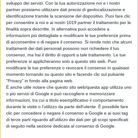
sviluppo dei servizi.
Con la tua autorizzazione noi e i nostri
partner possiamo utilizzare dati precisi di geolocalizzazione e
identificazione tramite la scansione del dispositivo. Puoi fare clic
per consentire a noi e ai nostri 1019 partner il trattamento per le
finalità sopra descritte. In alternativa puoi accedere a
informazioni più dettagliate e modificare le tue preferenze prima
di acconsentire o di negare il consenso.
Si rende noto che alcuni
Pubblicato
Maggio 15, 2026
in
trattamenti dei dati personali possono non richiedere il tuo
Festival di Cannes
consenso, ma hai il diritto di opporti a tale trattamento. Le tue
preferenze si applicheranno solo a questo sito web. Puoi
da
Emanuela Giuliani
modificare le tue preferenze o revocare il consenso in qualsiasi
momento tornando su questo sito e facendo clic sul pulsante
"Privacy" in fondo alla pagina web.
Tag:
È anche utile notare che questo sito web/questa app utilizza uno
o più servizi di Google e può raccogliere e memorizzare
Articoli recenti
informazioni, tra cui a titolo esemplificativo il comportamento
durante le visite o l’utilizzo da parte dell’utente. È possibile fare
clic per concedere o negare il consenso a Google e ai suoi tag
L’Estranea di
di terze parti riguardo all’utilizzo dei dati per gli scopi specificati
Paolo Strippoli
di seguito nella sezione dedicata al consenso di Google.
sarà in concorso
al Toronto Film