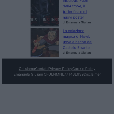
Insidious: Fuori
dall’Altrove, il
trailer finale e i
nuovi poster
di Emanuela Giuliani
La colazione
magica di Howl:
uova e bacon dal
Castello Errante
di Emanuela Giuliani
Chi siamo
Contatti
Privacy Policy
Cookie Policy
Emanuela Giuliani CFGLNMNL77T43L639
Disclaimer