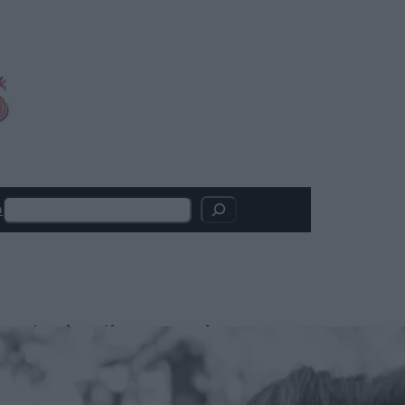
Search
o
Articoli recenti
X-Men, Kit Connor