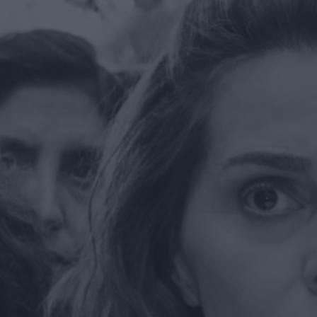
verso il ruolo di
Ciclope nel reboot
Marvel
di Emanuela Giuliani
Madden: il film con
Nicolas Cage e
Christian Bale
arriva su Prime
Video
di Emanuela Giuliani
Primetime: il trailer
svela Robert
Pattinson nel
thriller su To Catch
a Predator
di Emanuela Giuliani
Il CEO di Warner
Bros. Discovery
esalta Superman: