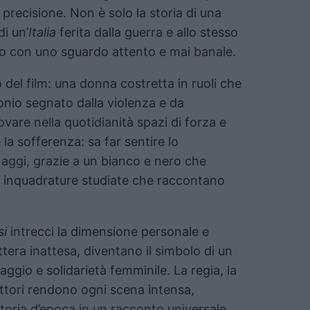
 precisione. Non è solo la storia di una
di un’
Italia
ferita dalla guerra e allo stesso
to con uno sguardo attento e mai banale.
vo del film: una donna costretta in ruoli che
onio segnato dalla violenza e da
ovare nella quotidianità spazi di forza e
 la sofferenza: sa far sentire lo
aggi, grazie a un bianco e nero che
 a inquadrature studiate che raccontano
si
intrecci la dimensione personale e
ttera inattesa, diventano il simbolo di un
ggio e solidarietà femminile. La regia, la
attori rendono ogni scena intensa,
toria d’epoca in un racconto universale,