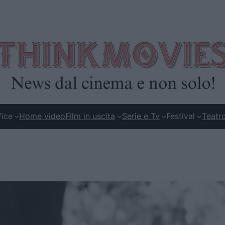
fice
Home video
Film in uscita
Serie e Tv
Festival
Teatr