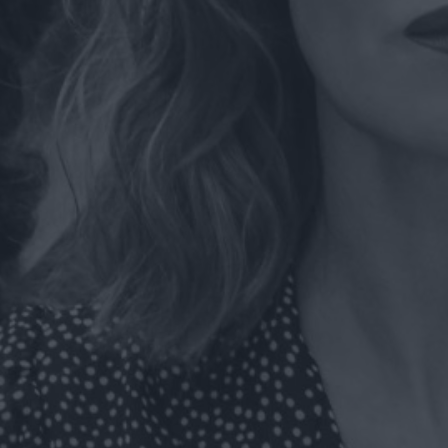
Man of Tomorrow:
“Immagini
fantastiche”
di Emanuela Giuliani
Coyote vs Acme: il
nuovo trailer e
poster del film al
cinema a
settembre
di La Redazione