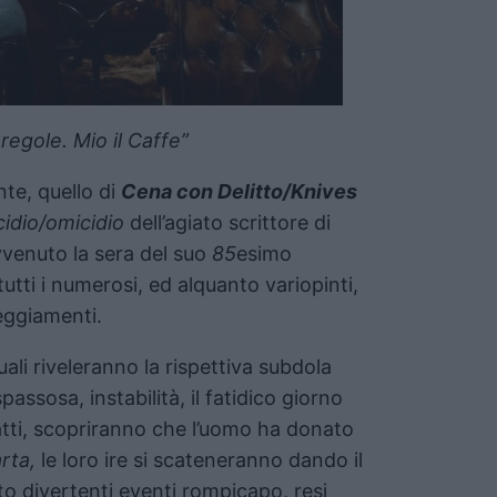
 regole. Mio il Caffe”
te, quello di
Cena con Delitto/Knives
cidio/omicidio
dell’agiato scrittore di
vvenuto la sera del suo
85
esimo
utti i numerosi, ed alquanto variopinti,
teggiamenti.
 quali riveleranno la rispettiva subdola
passosa, instabilità, il fatidico giorno
atti, scopriranno che l’uomo ha donato
rta,
le loro ire si scateneranno dando il
to divertenti eventi rompicapo, resi