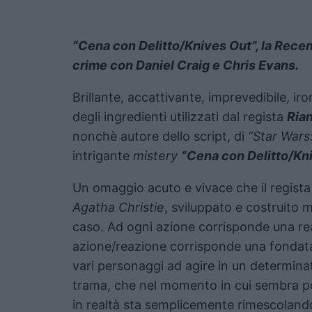
“Cena con Delitto/Knives Out”, la Recens
crime con Daniel Craig e Chris Evans.
Brillante, accattivante, imprevedibile, ir
degli ingredienti utilizzati dal regista
Ria
nonchè autore dello script, di
“Star Wars:
intrigante
mistery
“Cena con Delitto/Kni
Un omaggio acuto e vivace che il regista ha
Agatha Christie
, sviluppato e costruito 
caso. Ad ogni azione corrisponde una re
azione/reazione corrisponde una fondata
vari personaggi ad agire in un determina
trama, che nel momento in cui sembra por
in realtà sta semplicemente rimescolando,