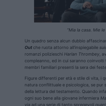
“Mia la casa. Mie le
Un quadro senza alcun dubbio affascinan
Out
che ruota attorno all’inspiegabile
sui
romanzi polizieschi
Harlan Thrombey
, a
compleanno, ed in cui saranno coinvolti t
membri familiari presenti la sera dei fes
Figure differenti per età e stile di vita, i
natura conflittuale e psicologica, se pur s
della lettura del testamento. Quando inf
ogni suo bene alla giovane infermiera
Ma
via ad una serie di tanto spregevoli quan