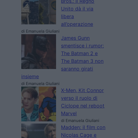
Bros.: il Regno
Unito dà il via
libera
all’operazione
di Emanuela Giuliani
James Gunn
smentisce i rumor:
The Batman 2 e
The Batman 3 non
saranno girati
insieme
di Emanuela Giuliani
X-Men, Kit Connor
verso il ruolo di
Ciclope nel reboot
Marvel
di Emanuela Giuliani
Madden: il film con
Nicolas Cage e