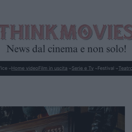
fice
Home video
Film in uscita
Serie e Tv
Festival
Teatr