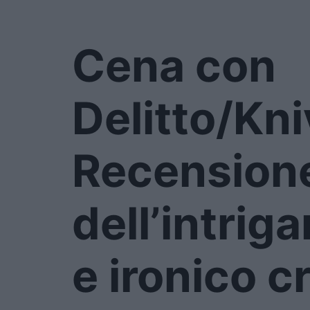
Cena con
Delitto/Kni
Recension
dell’intrig
e ironico c