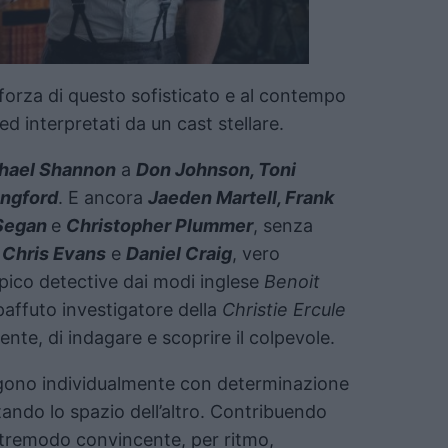
forza di questo sofisticato e al contempo
d interpretati da un cast stellare.
ichael Shannon
a
Don Johnson, Toni
angford
. E ancora
Jaeden Martell, Frank
 Segan
e
Christopher Plummer
, senza
i
Chris Evans
e
Daniel Craig
, vero
ipico detective dai modi inglese
Benoit
 paffuto investigatore della
Christie Ercule
ente, di indagare e scoprire il colpevole.
ergono individualmente con determinazione
ando lo spazio dell’altro. Contribuendo
ltremodo convincente, per ritmo,