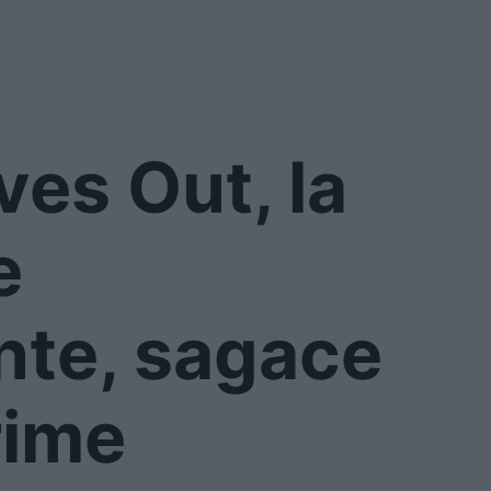
ves Out, la
e
ante, sagace
rime