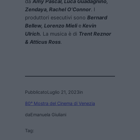
da
Amy Pascal, Luca Guadagnino,
Zendaya, Rachel O’Connor
. I
produttori esecutivi sono
Bernard
Bellew, Lorenzo Mieli
e
Kevin
Ulrich.
La musica è di
Trent Reznor
& Atticus Ross
.
Pubblicato
Luglio 21, 2023
in
80° Mostra del Cinema di Venezia
da
Emanuela Giuliani
Tag: