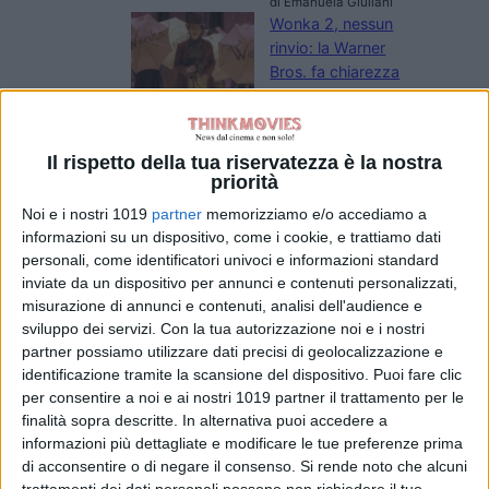
di Emanuela Giuliani
Wonka 2, nessun
rinvio: la Warner
Bros. fa chiarezza
sul sequel con
Timothée
Chalamet
Il rispetto della tua riservatezza è la nostra
di Emanuela Giuliani
priorità
Venezia 83: a
Luca Guadagnino
Noi e i nostri 1019
partner
memorizziamo e/o accediamo a
il Cartier Glory to
informazioni su un dispositivo, come i cookie, e trattiamo dati
the Filmmaker
personali, come identificatori univoci e informazioni standard
inviate da un dispositivo per annunci e contenuti personalizzati,
2026
misurazione di annunci e contenuti, analisi dell'audience e
di La Redazione
sviluppo dei servizi.
Con la tua autorizzazione noi e i nostri
partner possiamo utilizzare dati precisi di geolocalizzazione e
Chi siamo
Contatti
Privacy Policy
Cookie Policy
identificazione tramite la scansione del dispositivo. Puoi fare clic
per consentire a noi e ai nostri 1019 partner il trattamento per le
Emanuela Giuliani CFGLNMNL77T43L639
Disclaimer
finalità sopra descritte. In alternativa puoi accedere a
informazioni più dettagliate e modificare le tue preferenze prima
di acconsentire o di negare il consenso.
Si rende noto che alcuni
trattamenti dei dati personali possono non richiedere il tuo