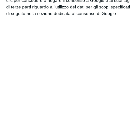
clic per concedere o negare il consenso a Google e ai suoi tag
di terze parti riguardo all’utilizzo dei dati per gli scopi specificati
di seguito nella sezione dedicata al consenso di Google.