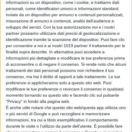
informazioni su un dispositivo, come i cookie, e trattiamo dati
di Emanuela Giuliani
personali, come identificatori univoci e informazioni standard
Wonka 2, nessun
inviate da un dispositivo per annunci e contenuti personalizzati,
rinvio: la Warner
misurazione di annunci e contenuti, analisi dell'audience e
Bros. fa chiarezza
sviluppo dei servizi.
Con la tua autorizzazione noi e i nostri
sul sequel con
partner possiamo utilizzare dati precisi di geolocalizzazione e
Timothée
identificazione tramite la scansione del dispositivo. Puoi fare clic
Chalamet
per consentire a noi e ai nostri 1019 partner il trattamento per le
di Emanuela Giuliani
finalità sopra descritte. In alternativa puoi accedere a
Venezia 83: a
informazioni più dettagliate e modificare le tue preferenze prima
Luca Guadagnino
di acconsentire o di negare il consenso.
Si rende noto che alcuni
il Cartier Glory to
trattamenti dei dati personali possono non richiedere il tuo
the Filmmaker
consenso, ma hai il diritto di opporti a tale trattamento. Le tue
2026
preferenze si applicheranno solo a questo sito web. Puoi
di La Redazione
modificare le tue preferenze o revocare il consenso in qualsiasi
momento tornando su questo sito e facendo clic sul pulsante
"Privacy" in fondo alla pagina web.
Chi siamo
Contatti
Privacy Policy
Cookie Policy
È anche utile notare che questo sito web/questa app utilizza uno
Emanuela Giuliani CFGLNMNL77T43L639
Disclaimer
o più servizi di Google e può raccogliere e memorizzare
informazioni, tra cui a titolo esemplificativo il comportamento
durante le visite o l’utilizzo da parte dell’utente. È possibile fare