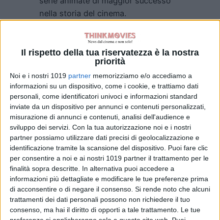
serie animate di maggior successo
nella storia del cinema.
Il rispetto della tua riservatezza è la nostra
priorità
Noi e i nostri 1019
partner
memorizziamo e/o accediamo a
informazioni su un dispositivo, come i cookie, e trattiamo dati
Pubblicato
Giugno 25, 2026
in
personali, come identificatori univoci e informazioni standard
inviate da un dispositivo per annunci e contenuti personalizzati,
News cinema e film
misurazione di annunci e contenuti, analisi dell'audience e
da
Emanuela Giuliani
sviluppo dei servizi.
Con la tua autorizzazione noi e i nostri
partner possiamo utilizzare dati precisi di geolocalizzazione e
identificazione tramite la scansione del dispositivo. Puoi fare clic
Tag:
per consentire a noi e ai nostri 1019 partner il trattamento per le
finalità sopra descritte. In alternativa puoi accedere a
informazioni più dettagliate e modificare le tue preferenze prima
Articoli recenti
di acconsentire o di negare il consenso.
Si rende noto che alcuni
trattamenti dei dati personali possono non richiedere il tuo
Godzilla Minus
consenso, ma hai il diritto di opporti a tale trattamento. Le tue