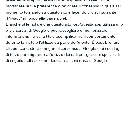
Zero: il re dei
preferenze si applicheranno solo a questo sito web. Puoi
modificare le tue preferenze o revocare il consenso in qualsiasi
mostri torna nel
momento tornando su questo sito e facendo clic sul pulsante
teaser trailer
"Privacy" in fondo alla pagina web.
italiano
È anche utile notare che questo sito web/questa app utilizza uno
di La Redazione
o più servizi di Google e può raccogliere e memorizzare
Lionsgate rilancia
informazioni, tra cui a titolo esemplificativo il comportamento
Leprechaun: il
durante le visite o l’utilizzo da parte dell’utente. È possibile fare
folletto assassino
clic per concedere o negare il consenso a Google e ai suoi tag
torna in un nuovo
di terze parti riguardo all’utilizzo dei dati per gli scopi specificati
film horror
di seguito nella sezione dedicata al consenso di Google.
di Emanuela Giuliani
Meadow Walker e
la Toyota Supra
di Paul Walker:
“Non l’ho
venduta”
di Emanuela Giuliani
Wonka 2, nessun
rinvio: la Warner
Bros. fa chiarezza
sul sequel con