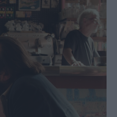
oltre il miliardo:
Nolan torna ai
vertici del box
office
di Emanuela Giuliani
Sadie Sink parla di
Jean Grey: “Non è
una cattiva”, il
nuovo volto degli
X-Men nel MCU
di Emanuela Giuliani
Il fumettista
Spugna firma il
poster della 26ª
edizione del
Trieste
Science+Fiction Festival
di La Redazione
Serpenti: il trailer e