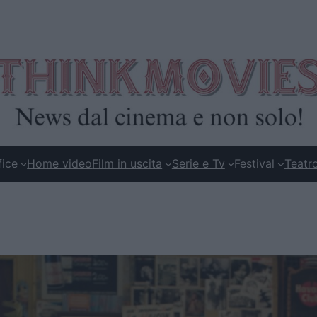
fice
Home video
Film in uscita
Serie e Tv
Festival
Teatr