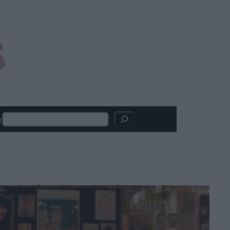
Search
o
Articoli recenti
L’Odissea vola