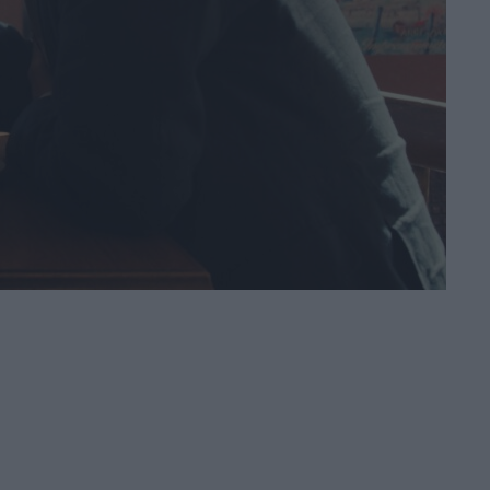
il poster
anticipano il film
con Leonardo Lidi
e Alessandro
Borghi
di La Redazione
LION: su Disney+
la storia vera del
cucciolo di leone
Kio
di La Redazione