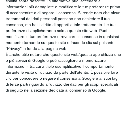
finalità sopra descritte. In alternativa puoi accedere a
informazioni più dettagliate e modificare le tue preferenze prima
di acconsentire o di negare il consenso.
Si rende noto che alcuni
trattamenti dei dati personali possono non richiedere il tuo
consenso, ma hai il diritto di opporti a tale trattamento. Le tue
L’Odissea vola
preferenze si applicheranno solo a questo sito web. Puoi
oltre il miliardo:
modificare le tue preferenze o revocare il consenso in qualsiasi
Nolan torna ai
momento tornando su questo sito e facendo clic sul pulsante
vertici del box
"Privacy" in fondo alla pagina web.
office
È anche utile notare che questo sito web/questa app utilizza uno
di Emanuela Giuliani
o più servizi di Google e può raccogliere e memorizzare
Sadie Sink parla
informazioni, tra cui a titolo esemplificativo il comportamento
di Jean Grey:
durante le visite o l’utilizzo da parte dell’utente. È possibile fare
“Non è una
clic per concedere o negare il consenso a Google e ai suoi tag
cattiva”, il nuovo
di terze parti riguardo all’utilizzo dei dati per gli scopi specificati
volto degli X-Men
di seguito nella sezione dedicata al consenso di Google.
nel MCU
di Emanuela Giuliani
Chi siamo
Contatti
Privacy Policy
Cookie Policy
Emanuela Giuliani CFGLNMNL77T43L639
Disclaimer