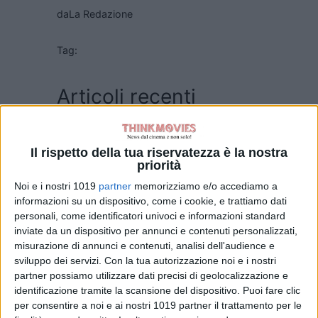
da
La Redazione
Tag:
Articoli recenti
Oceania, Dwayne
Johnson risponde
Il rispetto della tua riservatezza è la nostra
alle recensioni
priorità
negative
Noi e i nostri 1019
partner
memorizziamo e/o accediamo a
di Emanuela Giuliani
informazioni su un dispositivo, come i cookie, e trattiamo dati
personali, come identificatori univoci e informazioni standard
Beatles, il film di
inviate da un dispositivo per annunci e contenuti personalizzati,
Sam Mendes
misurazione di annunci e contenuti, analisi dell'audience e
prepara le riprese
sviluppo dei servizi.
Con la tua autorizzazione noi e i nostri
ad Abbey Road
partner possiamo utilizzare dati precisi di geolocalizzazione e
di Emanuela Giuliani
identificazione tramite la scansione del dispositivo. Puoi fare clic
SACRIFCE
per consentire a noi e ai nostri 1019 partner il trattamento per le
di La Redazione