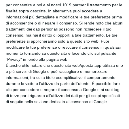
tra i due nascerà l’amore.
per consentire a noi e ai nostri 1019 partner il trattamento per le
finalità sopra descritte. In alternativa puoi accedere a
informazioni più dettagliate e modificare le tue preferenze prima
di acconsentire o di negare il consenso.
Si rende noto che alcuni
trattamenti dei dati personali possono non richiedere il tuo
consenso, ma hai il diritto di opporti a tale trattamento. Le tue
preferenze si applicheranno solo a questo sito web. Puoi
Pubblicato
Settembre 9, 2020
in
modificare le tue preferenze o revocare il consenso in qualsiasi
momento tornando su questo sito e facendo clic sul pulsante
77° Mostra del Cinema di Venezia
"Privacy" in fondo alla pagina web.
È anche utile notare che questo sito web/questa app utilizza uno
da
La Redazione
o più servizi di Google e può raccogliere e memorizzare
informazioni, tra cui a titolo esemplificativo il comportamento
Tag:
durante le visite o l’utilizzo da parte dell’utente. È possibile fare
clic per concedere o negare il consenso a Google e ai suoi tag
di terze parti riguardo all’utilizzo dei dati per gli scopi specificati
Articoli recenti
di seguito nella sezione dedicata al consenso di Google.
One Night Only: il
regista
comprende i