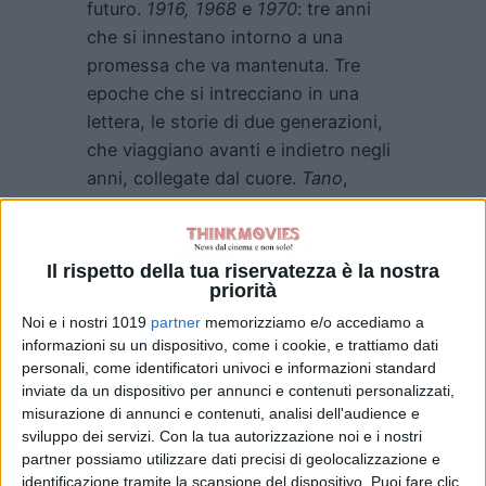
futuro.
1916, 1968
e
1970
: tre anni
che si innestano intorno a una
promessa che va mantenuta. Tre
epoche che si intrecciano in una
lettera, le storie di due generazioni,
che viaggiano avanti e indietro negli
anni, collegate dal cuore.
Tano
,
soldato del
Sud,
incontra
Antonio,
soldato del
Nord
, nella trincea di
Bezzecca
, in
Trentino
, durante la
Il rispetto della tua riservatezza è la nostra
Prima Guerra Mondiale.
Tano suona
priorità
l’organetto nei momenti di lunga
Noi e i nostri 1019
partner
memorizziamo e/o accediamo a
attesa sul fronte. Quell’organetto che
informazioni su un dispositivo, come i cookie, e trattiamo dati
personali, come identificatori univoci e informazioni standard
ritornerà a casa, in
Basilicata
,
inviate da un dispositivo per annunci e contenuti personalizzati,
soltanto anni dopo nel
1968
, portato
misurazione di annunci e contenuti, analisi dell'audience e
dalla nipote di
Antonio
,
Anna.
Lì
sviluppo dei servizi.
Con la tua autorizzazione noi e i nostri
incontrerà
Gaetano
, nipote di
Tano
e
partner possiamo utilizzare dati precisi di geolocalizzazione e
identificazione tramite la scansione del dispositivo. Puoi fare clic