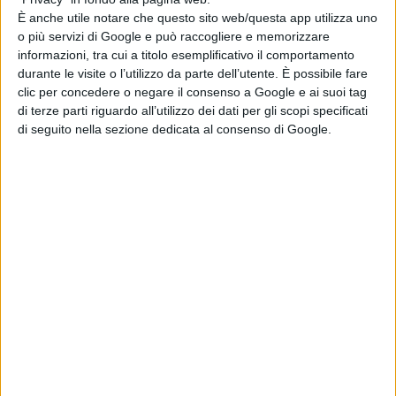
È anche utile notare che questo sito web/questa app utilizza uno
Chi siamo
Contatti
Privacy Policy
Cookie Policy
o più servizi di Google e può raccogliere e memorizzare
Emanuela Giuliani CFGLNMNL77T43L639
Disclaimer
informazioni, tra cui a titolo esemplificativo il comportamento
durante le visite o l’utilizzo da parte dell’utente. È possibile fare
clic per concedere o negare il consenso a Google e ai suoi tag
di terze parti riguardo all’utilizzo dei dati per gli scopi specificati
di seguito nella sezione dedicata al consenso di Google.