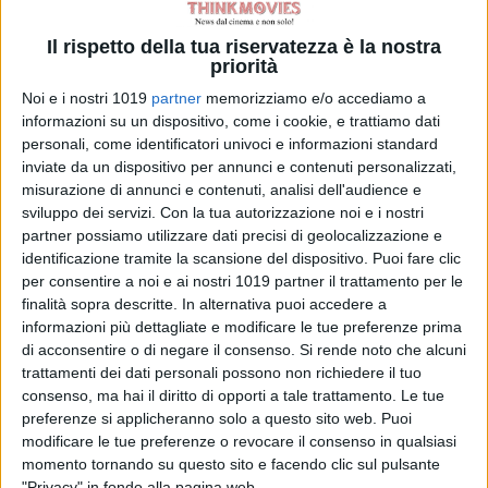
di Emanuela Giuliani
Meadow Walker e
Il rispetto della tua riservatezza è la nostra
la Toyota Supra
priorità
di Paul Walker:
“Non l’ho
Noi e i nostri 1019
partner
memorizziamo e/o accediamo a
venduta”
informazioni su un dispositivo, come i cookie, e trattiamo dati
di Emanuela Giuliani
personali, come identificatori univoci e informazioni standard
Wonka 2, nessun
inviate da un dispositivo per annunci e contenuti personalizzati,
rinvio: la Warner
misurazione di annunci e contenuti, analisi dell'audience e
Bros. fa chiarezza
sviluppo dei servizi.
Con la tua autorizzazione noi e i nostri
sul sequel con
partner possiamo utilizzare dati precisi di geolocalizzazione e
identificazione tramite la scansione del dispositivo. Puoi fare clic
Timothée
per consentire a noi e ai nostri 1019 partner il trattamento per le
Chalamet
finalità sopra descritte. In alternativa puoi accedere a
di Emanuela Giuliani
Venezia 83: a
informazioni più dettagliate e modificare le tue preferenze prima
di acconsentire o di negare il consenso.
Si rende noto che alcuni
Luca Guadagnino
trattamenti dei dati personali possono non richiedere il tuo
il Cartier Glory to
consenso, ma hai il diritto di opporti a tale trattamento. Le tue
the Filmmaker
preferenze si applicheranno solo a questo sito web. Puoi
2026
modificare le tue preferenze o revocare il consenso in qualsiasi
di La Redazione
momento tornando su questo sito e facendo clic sul pulsante
"Privacy" in fondo alla pagina web.