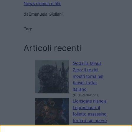
News cinema e film
da
Emanuela Giuliani
Tag:
Articoli recenti
Godzilla Minus
Zero: il re dei
mostri torna nel
teaser trailer
italiano
di La Redazione
Lionsgate rilancia
Leprechaun: il
folletto assassino
torna in un nuovo
film horror