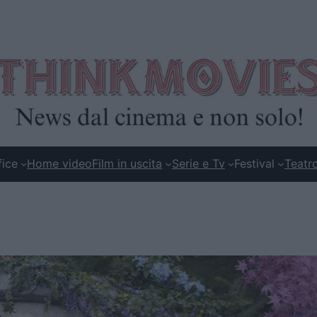
fice
Home video
Film in uscita
Serie e Tv
Festival
Teatr