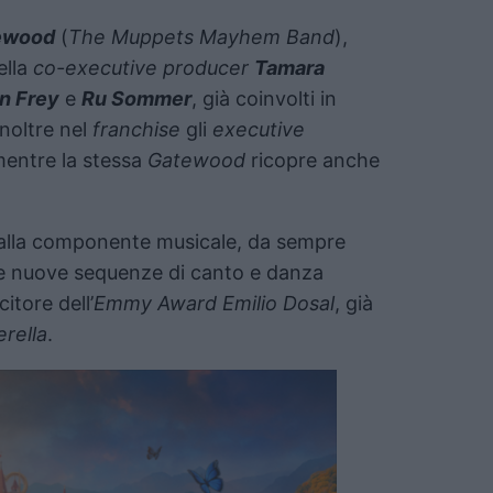
ewood
(
The Muppets Mayhem Band
),
ella
co-executive producer
Tamara
n Frey
e
Ru Sommer
, già coinvolti in
inoltre nel
franchise
gli
executive
mentre la stessa
Gatewood
ricopre anche
 alla componente musicale, da sempre
. Le nuove sequenze di canto e danza
itore dell’
Emmy Award Emilio Dosal
, già
rella
.