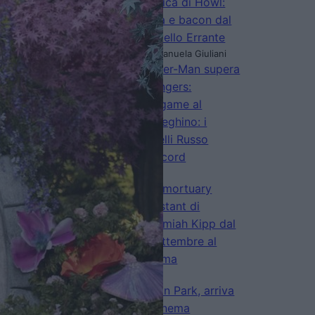
magica di Howl:
uova e bacon dal
Castello Errante
di Emanuela Giuliani
Spider-Man supera
Avengers:
Endgame al
botteghino: i
fratelli Russo
celebrano il nuovo record
di Emanuela Giuliani
The mortuary
assistant di
Jeremiah Kipp dal
3 settembre al
cinema
di La Redazione
Linkin Park, arriva
al cinema