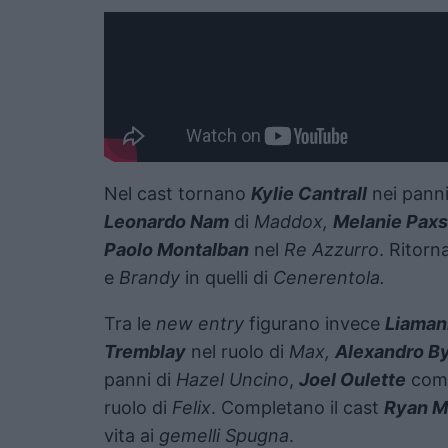
Nel cast tornano
Kylie Cantrall
nei panni
Leonardo Nam
di
Maddox,
Melanie Pax
Paolo Montalban
nel
Re Azzurro
. Ritorn
e
Brandy
in quelli di
Cenerentola.
Tra le
new entry
figurano invece
Liaman
Tremblay
nel ruolo di
Max,
Alexandro B
panni di
Hazel Uncino
,
Joel Oulette
co
ruolo di
Felix
. Completano il cast
Ryan 
vita ai
gemelli Spugna
.