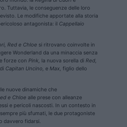
ro. Tuttavia, le conseguenze delle loro
revisto. Le modifiche apportate alla storia
ericoloso antagonista: il
Cappellaio
ori, Red e Chloe
si ritrovano coinvolte in
eggere Wonderland da una minaccia senza
le forze con
Pink,
la nuova sorella di
Red,
 di
Capitan Uncino,
e
Max,
figlio dello
lle nuove dinamiche che
ed e Chloe
alle prese con alleanze
ssi e pericoli nascosti. In un contesto in
o sempre più sfumati, le due protagoniste
o davvero fidarsi.