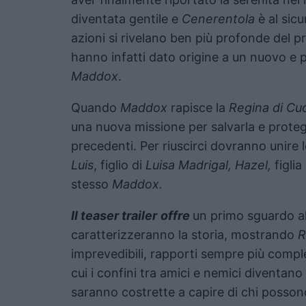
diventata gentile e
Cenerentola
è al sicu
azioni si rivelano ben più profonde del p
hanno infatti dato origine a un nuovo e p
Maddox
.
Quando
Maddox
rapisce la
Regina di Cu
una nuova missione per salvarla e prot
precedenti. Per riuscirci dovranno unire 
Luis
, figlio di
Luisa Madrigal, Hazel,
figlia
stesso
Maddox.
Il teaser trailer
offre
un primo sguardo a
caratterizzeranno la storia, mostrando
R
imprevedibili, rapporti sempre più comple
cui i confini tra amici e nemici diventan
saranno costrette a capire di chi posson