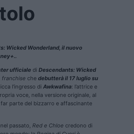
tolo
ants: Wicked Wonderland, il nuovo
sney+..
ster ufficiale
di
Descendants: Wicked
o
franchise
che
debutterà il 17 luglio su
picca l’ingresso di
Awkwafina
: l’attrice e
ropria voce, nella versione originale, al
 far parte del bizzarro e affascinante
 nel passato,
Red e Chloe
credono di
 loro mondo: la
Regina di Cuori
è