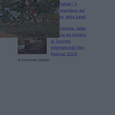
“Unshatter”: il
documentario sul
ritorno della band
di La Redazione
La violinista, dalla
vittoria ad Annecy
al Toronto
International Film
Festival 2026
di Emanuela Giuliani