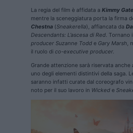
La regia del film è affidata a
Kimmy Gat
mentre la sceneggiatura porta la firma d
Chestna
(
Sneakerella
), affiancata da
Da
Descendants: L’ascesa di Red
. Tornano 
producer Suzanne Todd
e
Gary Marsh
, 
il ruolo di
co-executive producer.
Grande attenzione sarà riservata anche
uno degli elementi distintivi della saga
saranno infatti curate dal coreografo vinc
noto per il suo lavoro in
Wicked
e
Sneake