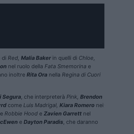
 di
Red,
Malia Baker
in quelli di
Chloe,
son
nel ruolo della
Fata Smemorina
e
ano inoltre
Rita Ora
nella
Regina di Cuori
i Segura
, che interpreterà
Pink,
Brendon
yrd
come
Luis Madrigal,
Kiara Romero
nei
me
Robbie Hood
e
Zavien Garrett
nel
McEwen
e
Dayton Paradis
, che daranno