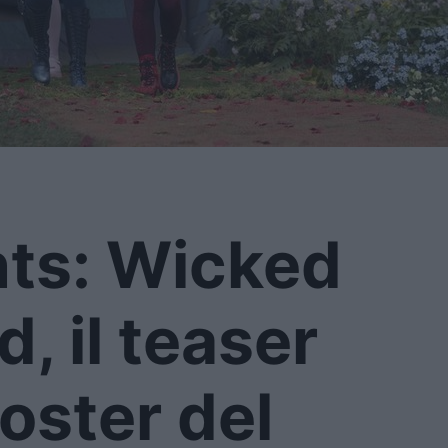
ts: Wicked
, il teaser
 poster del