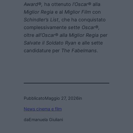
Award®,
ha ottenuto
l’Oscar®
alla
Miglior Regia
e al
Miglior Film
con
Schindler’s List
, che ha conquistato
complessivamente
sette Oscar®,
oltre
all’Oscar® alla Miglior Regia
per
Salvate il Soldato Ryan
e alle sette
candidature per
The Fabelmans.
Pubblicato
Maggio 27, 2026
in
News cinema e film
da
Emanuela Giuliani