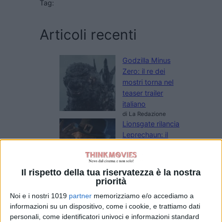
Tag:
Articoli recenti
Godzilla Minus
Zero: il re dei
mostri torna nel
teaser trailer
italiano
di La Redazione
Lionsgate rilancia
Leprechaun: il
folletto assassino
torna in un nuovo
film horror
Il rispetto della tua riservatezza è la nostra
di Emanuela Giuliani
priorità
Meadow Walker e
Noi e i nostri 1019
partner
memorizziamo e/o accediamo a
la Toyota Supra
informazioni su un dispositivo, come i cookie, e trattiamo dati
di Paul Walker:
personali, come identificatori univoci e informazioni standard
“Non l’ho