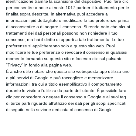
AVENGERS:
identificazione tramite la scansione del dispositivo. Puoi fare clic
per consentire a noi e ai nostri 1017 partner il trattamento per le
finalità sopra descritte. In alternativa puoi accedere a
DOOMSDAY |
informazioni più dettagliate e modificare le tue preferenze prima
di acconsentire o di negare il consenso.
Si rende noto che alcuni
DAL 16
trattamenti dei dati personali possono non richiedere il tuo
consenso, ma hai il diritto di opporti a tale trattamento. Le tue
DICEMBRE
preferenze si applicheranno solo a questo sito web. Puoi
modificare le tue preferenze o revocare il consenso in qualsiasi
momento tornando su questo sito e facendo clic sul pulsante
"Privacy" in fondo alla pagina web.
In Avengers: Doomsday, eroi
È anche utile notare che questo sito web/questa app utilizza uno
o più servizi di Google e può raccogliere e memorizzare
provenienti da tre universi diversi si
informazioni, tra cui a titolo esemplificativo il comportamento
troveranno coinvolti in uno scontro
durante le visite o l’utilizzo da parte dell’utente. È possibile fare
senza precedenti per affrontare una
clic per concedere o negare il consenso a Google e ai suoi tag
minaccia capace di mettere in
di terze parti riguardo all’utilizzo dei dati per gli scopi specificati
di seguito nella sezione dedicata al consenso di Google.
pericolo ogni realtà.
Diretto da Anthony e Joe Russo e
scritto da Stephen McFeely, il film