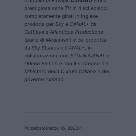
Maddalena Ravagli
,
DJANGO
è una
prestigiosa serie
TV
in dieci episodi
completamente girati in inglese
prodotta per
Sky
e
CANAL+
da
Cattleya
e
Atlantique Productions
(parte di
Mediawan
) e co-prodotta
da
Sky Studios
e
CANAL+
, in
collaborazione con
STUDIOCANAL
e
Odeon Fiction
e con il sostegno del
Ministero della Cultura italiano e del
governo rumeno.
Pubblicato
Marzo 16, 2023
in