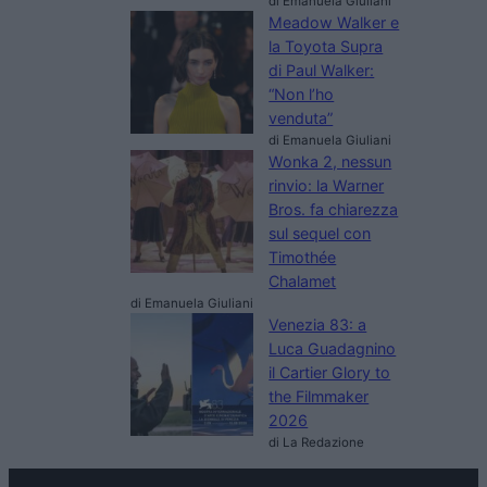
di Emanuela Giuliani
Meadow Walker e
la Toyota Supra
di Paul Walker:
“Non l’ho
venduta”
di Emanuela Giuliani
Wonka 2, nessun
rinvio: la Warner
Bros. fa chiarezza
sul sequel con
Timothée
Chalamet
di Emanuela Giuliani
Venezia 83: a
Luca Guadagnino
il Cartier Glory to
the Filmmaker
2026
di La Redazione