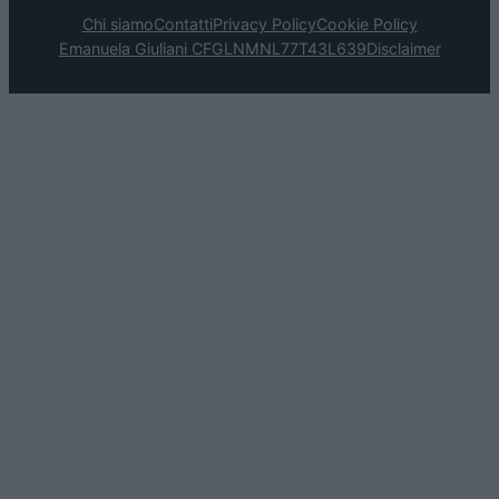
Chi siamo
Contatti
Privacy Policy
Cookie Policy
Emanuela Giuliani CFGLNMNL77T43L639
Disclaimer