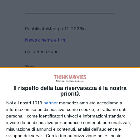
Pubblicato
Maggio 11, 2026
in
News cinema e film
da
La Redazione
Tag:
Articoli recenti
Il rispetto della tua riservatezza è la nostra
priorità
Noi e i nostri 1019
partner
memorizziamo e/o accediamo a
L’Odissea supera
informazioni su un dispositivo, come i cookie, e trattiamo dati
il miliardo e
personali, come identificatori univoci e informazioni standard
diventa il più
inviate da un dispositivo per annunci e contenuti personalizzati,
grande successo
misurazione di annunci e contenuti, analisi dell'audience e
di Nolan
sviluppo dei servizi.
Con la tua autorizzazione noi e i nostri
di Emanuela Giuliani