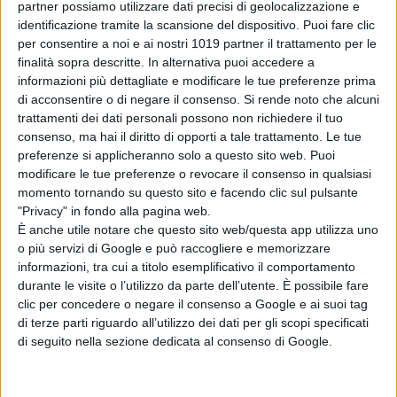
partner possiamo utilizzare dati precisi di geolocalizzazione e
Spider-Man:
identificazione tramite la scansione del dispositivo. Puoi fare clic
Brand New Day è
per consentire a noi e ai nostri 1019 partner il trattamento per le
inarrestabile: 1,67
finalità sopra descritte. In alternativa puoi accedere a
miliardi in soli 12
informazioni più dettagliate e modificare le tue preferenze prima
giorni
di acconsentire o di negare il consenso.
Si rende noto che alcuni
di Emanuela Giuliani
trattamenti dei dati personali possono non richiedere il tuo
Film in Uscita
consenso, ma hai il diritto di opporti a tale trattamento. Le tue
Settimana del 9
preferenze si applicheranno solo a questo sito web. Puoi
Agosto 2026
modificare le tue preferenze o revocare il consenso in qualsiasi
di La Redazione
momento tornando su questo sito e facendo clic sul pulsante
"Privacy" in fondo alla pagina web.
NIMRODS
È anche utile notare che questo sito web/questa app utilizza uno
di La Redazione
o più servizi di Google e può raccogliere e memorizzare
informazioni, tra cui a titolo esemplificativo il comportamento
durante le visite o l’utilizzo da parte dell’utente. È possibile fare
clic per concedere o negare il consenso a Google e ai suoi tag
di terze parti riguardo all’utilizzo dei dati per gli scopi specificati
Sadie Sink svela il
di seguito nella sezione dedicata al consenso di Google.
retroscena sul
casting di Ciclope
negli X-Men