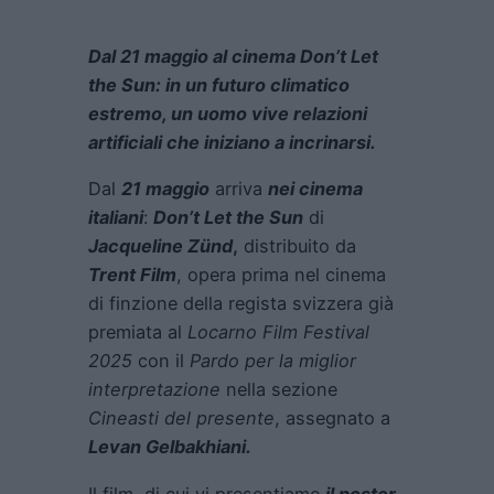
Dal 21 maggio al cinema Don’t Let
the Sun: in un futuro climatico
estremo, un uomo vive relazioni
artificiali che iniziano a incrinarsi.
Dal
21 maggio
arriva
nei cinema
italiani
:
Don’t Let the Sun
di
Jacqueline Zünd
,
distribuito da
Trent Film
, opera prima nel cinema
di finzione della regista svizzera già
premiata al
Locarno Film Festival
2025
con il
Pardo per la miglior
interpretazione
nella sezione
Cineasti del presente
, assegnato a
Levan Gelbakhiani.
Il film, di cui vi presentiamo
il poster