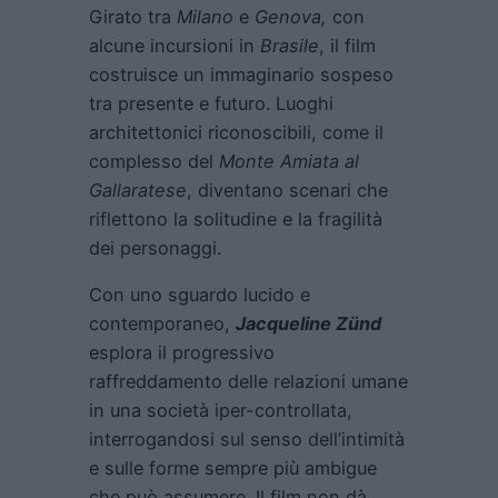
Girato tra
Milano
e
Genova,
con
alcune incursioni in
Brasile
, il film
costruisce un immaginario sospeso
tra presente e futuro. Luoghi
architettonici riconoscibili, come il
complesso del
Monte Amiata al
Gallaratese
, diventano scenari che
riflettono la solitudine e la fragilità
dei personaggi.
Con uno sguardo lucido e
contemporaneo,
Jacqueline Zünd
esplora il progressivo
raffreddamento delle relazioni umane
in una società iper-controllata,
interrogandosi sul senso dell’intimità
e sulle forme sempre più ambigue
che può assumere. Il film non dà