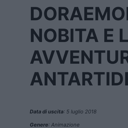
DORAEMON 
NOBITA E 
AVVENTUR
ANTARTID
Data di uscita
: 5 luglio 2018
Genere
: Animazione