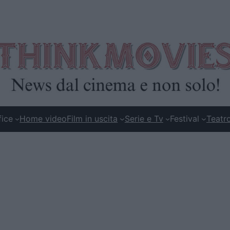
fice
Home video
Film in uscita
Serie e Tv
Festival
Teatr