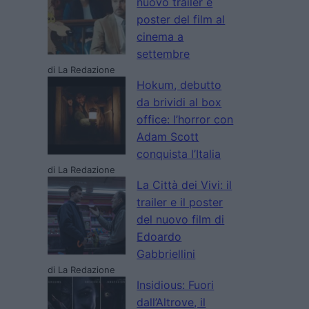
nuovo trailer e
poster del film al
cinema a
settembre
di La Redazione
Hokum, debutto
da brividi al box
office: l’horror con
Adam Scott
conquista l’Italia
di La Redazione
La Città dei Vivi: il
trailer e il poster
del nuovo film di
Edoardo
Gabbriellini
di La Redazione
Insidious: Fuori
dall’Altrove, il