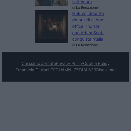
settembre
di La Redazione
Hokum, debutto
da brividi al box
office: l’horror
con Adam Scott
conquista l’Italia
di La Redazione
Chi siamo
Contatti
Privacy Policy
Cookie Policy
Emanuela Giuliani CFGLNMNL77T43L639
Disclaimer