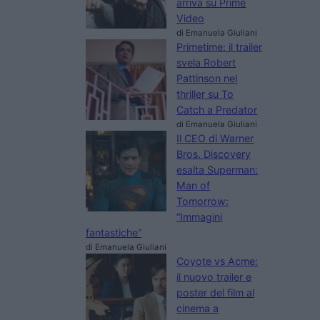
arriva su Prime
Video
di Emanuela Giuliani
Primetime: il trailer
svela Robert
Pattinson nel
thriller su To
Catch a Predator
di Emanuela Giuliani
Il CEO di Warner
Bros. Discovery
esalta Superman:
Man of
Tomorrow:
“Immagini
fantastiche”
di Emanuela Giuliani
Coyote vs Acme:
il nuovo trailer e
poster del film al
cinema a