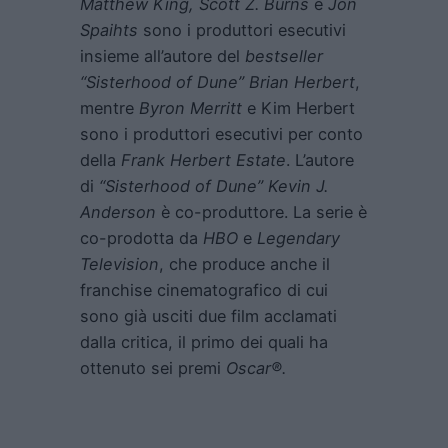
Matthew King, Scott Z. Burns
e
Jon
Spaihts
sono i produttori esecutivi
insieme all’autore del
bestseller
“Sisterhood of Dune” Brian Herbert
,
mentre
Byron Merritt
e Kim Herbert
sono i produttori esecutivi per conto
della
Frank Herbert Estate
. L’autore
di
“Sisterhood of Dune” Kevin J.
Anderson
è co-produttore. La serie è
co-prodotta da
HBO
e
Legendary
Television
, che produce anche il
franchise cinematografico di cui
sono già usciti due film acclamati
dalla critica, il primo dei quali ha
ottenuto sei premi
Oscar®.