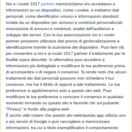
Noi e i nostri 1017
partner
memorizziamo e/o accediamo a
vittoria ad
informazioni su un dispositivo, come i cookie, e trattiamo dati
Annecy al
personali, come identificatori univoci e informazioni standard
Toronto
inviate da un dispositivo per annunci e contenuti personalizzati,
International Film
misurazione di annunci e contenuti, analisi dell'audience e
Festival 2026
sviluppo dei servizi.
Con la tua autorizzazione noi e i nostri
di Emanuela Giuliani
partner possiamo utilizzare dati precisi di geolocalizzazione e
identificazione tramite la scansione del dispositivo. Puoi fare clic
per consentire a noi e ai nostri 1017 partner il trattamento per le
Chi siamo
Contatti
Privacy Policy
Cookie Policy
finalità sopra descritte. In alternativa puoi accedere a
Emanuela Giuliani CFGLNMNL77T43L639
Disclaimer
informazioni più dettagliate e modificare le tue preferenze prima
di acconsentire o di negare il consenso.
Si rende noto che alcuni
trattamenti dei dati personali possono non richiedere il tuo
consenso, ma hai il diritto di opporti a tale trattamento. Le tue
preferenze si applicheranno solo a questo sito web. Puoi
modificare le tue preferenze o revocare il consenso in qualsiasi
momento tornando su questo sito e facendo clic sul pulsante
"Privacy" in fondo alla pagina web.
È anche utile notare che questo sito web/questa app utilizza uno
o più servizi di Google e può raccogliere e memorizzare
informazioni, tra cui a titolo esemplificativo il comportamento