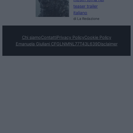
teaser trailer
italiano
di La Redazione
Chi siamo
Contatti
Privacy Policy
Cookie Policy
Emanuela Giuliani CFGLNMNL77T43L639
Disclaimer