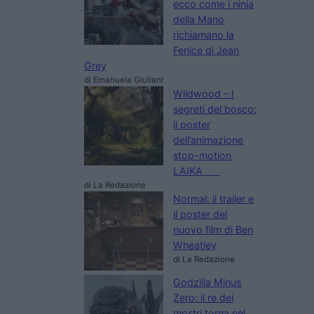
ecco come i ninja
della Mano
richiamano la
Fenice di Jean
Grey
di Emanuela Giuliani
Wildwood – I
segreti del bosco:
il poster
dell’animazione
stop-motion
LAIKA
di La Redazione
Normal: il trailer e
il poster del
nuovo film di Ben
Wheatley
di La Redazione
Godzilla Minus
Zero: il re dei
mostri torna nel