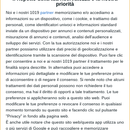
priorità
Noi e i nostri 1019
partner
memorizziamo e/o accediamo a
informazioni su un dispositivo, come i cookie, e trattiamo dati
personali, come identificatori univoci e informazioni standard
inviate da un dispositivo per annunci e contenuti personalizzati,
misurazione di annunci e contenuti, analisi dell'audience e
sviluppo dei servizi.
Con la tua autorizzazione noi e i nostri
partner possiamo utilizzare dati precisi di geolocalizzazione e
identificazione tramite la scansione del dispositivo. Puoi fare clic
per consentire a noi e ai nostri 1019 partner il trattamento per le
finalità sopra descritte. In alternativa puoi accedere a
informazioni più dettagliate e modificare le tue preferenze prima
di acconsentire o di negare il consenso.
Si rende noto che alcuni
trattamenti dei dati personali possono non richiedere il tuo
consenso, ma hai il diritto di opporti a tale trattamento. Le tue
preferenze si applicheranno solo a questo sito web. Puoi
Prodotto da
Kevin Feige
,
“Eternals”
,
modificare le tue preferenze o revocare il consenso in qualsiasi
terzo film della
Fase Quattro
momento tornando su questo sito e facendo clic sul pulsante
dell’
Universo Cinematografico
"Privacy" in fondo alla pagina web.
È anche utile notare che questo sito web/questa app utilizza uno
Marvel,
è basato sulla serie di
o più servizi di Google e può raccogliere e memorizzare