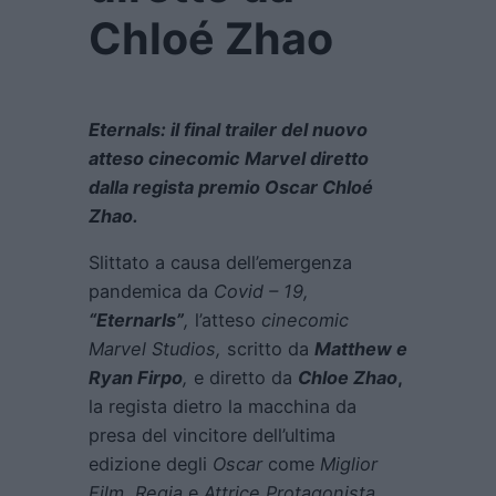
Chloé Zhao
Eternals: il final trailer
del
nuovo
atteso cinecomic Marvel diretto
dalla regista premio Oscar Chloé
Zhao.
Slittato a causa dell’emergenza
pandemica da
Covid – 19,
“Eternarls”
,
l’atteso
cinecomic
Marvel Studios,
scritto da
Matthew e
Ryan Firpo
,
e diretto da
Chloe Zhao
,
la regista dietro la macchina da
presa del vincitore dell’ultima
edizione degli
Oscar
come
Miglior
Film, Regia
e
Attrice Protagonista,