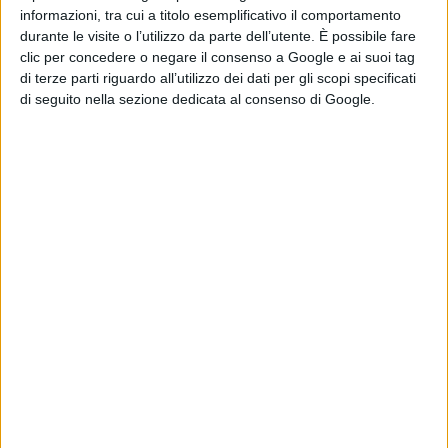
fumetti del
1976
nata dalla mente
informazioni, tra cui a titolo esemplificativo il comportamento
di
Jack Kirby
, e racconterà la lunga
durante le visite o l’utilizzo da parte dell’utente. È possibile fare
lotta tra i quasi immortali
Eternali
ed
clic per concedere o negare il consenso a Google e ai suoi tag
di terze parti riguardo all’utilizzo dei dati per gli scopi specificati
i mostruosi
Devianti,
creati dagli
di seguito nella sezione dedicata al consenso di Google.
esseri cosmici conosciuti con il
nome di
Celestiali
. In particolare al
centro della scena ci sarà la storia
d’amore tra
Thena,
eternale dalla
super forza e velocità, e
Ikaris
.
Pubblicato
Agosto 19, 2021
in
News cinema e film
da
Emanuela Giuliani