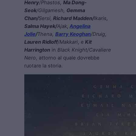
Henry
/Phastos,
Ma Dong-
Seok
/Gilgamesh,
Gemma
Chan/
Sersi,
Richard Madden/
Ikaris
,
Salma Hayek/
Ajak
,
Angelina
Jolie
/
Thena,
Barry Keoghan
/Druig
,
Lauren Ridloff
/Makkari
, e
Kit
Harrington
in
Black Knight/Cavaliere
Nero
, attorno al quale dovrebbe
ruotare la storia.