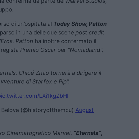
una conferma da parte dei
Marvel Studios
,
luppo.
orso di un’ospitata al
Today Show, Patton
arso in una delle due scene
post credit
/Eros
.
Patton
ha inoltre confermato il
 regista
Premio Oscar
per
“Nomadland”,
ernals
.
Chloé Zhao tornerà a dirigere il
avventure di Starfox e Pip”.
pic.twitter.com/LXi1kgZbHl
 Belova (@historyofthemcu)
August
rso Cinematografico Marvel
,
“Eternals”
,