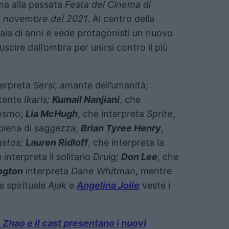
ma alla passata
Festa del Cinema di
 novembre del 2021
. Al centro della
iaia di anni e vede protagonisti un nuovo
 uscire dall’ombra per unirsi contro il più
terpreta
Sersi
, amante dell’umanità;
otente
Ikaris;
Kumail Nanjiani
, che
cosmo;
Lia McHugh
, che interpreta
Sprite
,
piena di saggezza;
Brian Tyree Henry
,
astos;
Lauren Ridloff
, che interpreta la
interpreta il solitario
Druig;
Don Lee
, che
ington
interpreta
Dane Whitman
, mentre
e spirituale
Ajak
e
Angelina Jolie
veste i
 Zhao e il cast presentano i nuovi