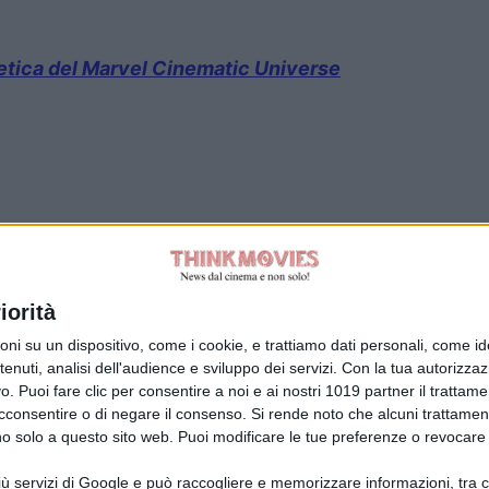
a etica del Marvel Cinematic Universe
Tag:
iorità
su un dispositivo, come i cookie, e trattiamo dati personali, come ident
nuti, analisi dell'audience e sviluppo dei servizi.
Con la tua autorizzazi
. Puoi fare clic per consentire a noi e ai nostri 1019 partner il trattame
acconsentire o di negare il consenso.
Si rende noto che alcuni trattament
anno solo a questo sito web. Puoi modificare le tue preferenze o revoca
ù servizi di Google e può raccogliere e memorizzare informazioni, tra cui