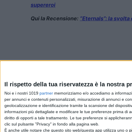
supereroi
Qui la Recensione:
“Eternals”: la svolt
Pubblicato
Agosto 4, 2022
in
Il rispetto della tua riservatezza è la nostra pr
Noi e i nostri 1019
partner
memorizziamo e/o accediamo a informazioni 
News cinema e film
per annunci e contenuti personalizzati, misurazione di annunci e conte
geolocalizzazione e identificazione tramite la scansione del dispositivo
da
Emanuela Giuliani
informazioni più dettagliate e modificare le tue preferenze prima di 
diritto di opporti a tale trattamento. Le tue preferenze si applicher
clic sul pulsante "Privacy" in fondo alla pagina web.
È anche utile notare che questo sito web/questa app utilizza uno o pi