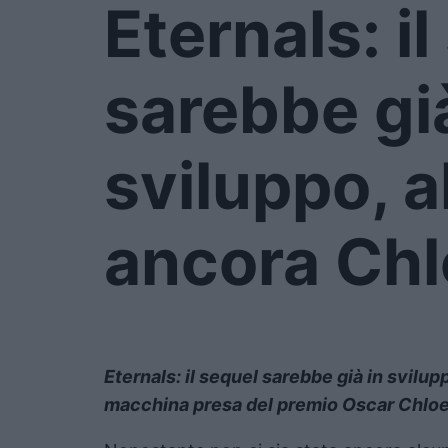
Eternals: i
sarebbe già
sviluppo, a
ancora Ch
Eternals: il sequel sarebbe già in svilupp
macchina presa del premio Oscar Chloe