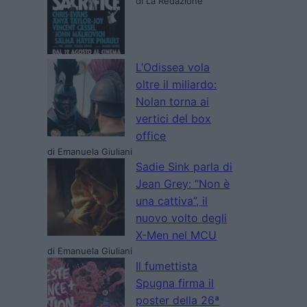
di La Redazione
L’Odissea vola
oltre il miliardo:
Nolan torna ai
vertici del box
office
di Emanuela Giuliani
Sadie Sink parla di
Jean Grey: “Non è
una cattiva”, il
nuovo volto degli
X-Men nel MCU
di Emanuela Giuliani
Il fumettista
Spugna firma il
poster della 26ª