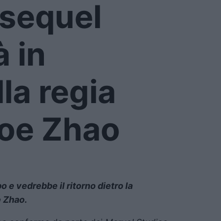
l sequel
 in
lla regia
loe Zhao
o e vedrebbe il ritorno dietro la
 Zhao.