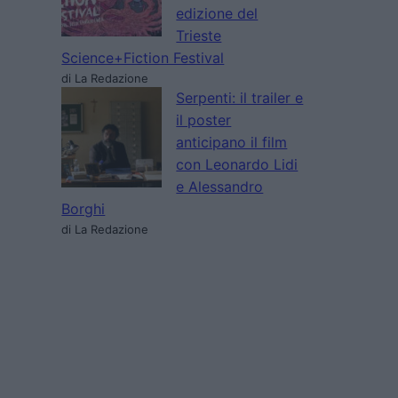
edizione del
Trieste
Science+Fiction Festival
di La Redazione
Serpenti: il trailer e
il poster
anticipano il film
con Leonardo Lidi
e Alessandro
Borghi
di La Redazione