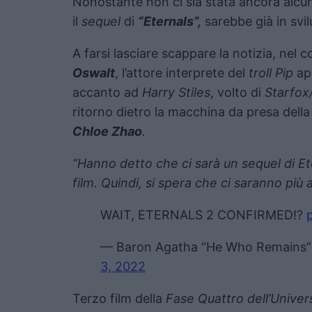
Nonostante non ci sia stata ancora alc
il
sequel
di
“Eternals”,
sarebbe già in svi
A farsi lasciare scappare la notizia, nel c
Oswalt
, l’attore interprete del
troll Pip
app
accanto ad
Harry Stiles
, volto di
Starfox
ritorno dietro la macchina da presa della
Chloe Zhao
.
“Hanno detto che ci sarà un sequel di Et
film. Quindi, si spera che ci saranno più 
WAIT, ETERNALS 2 CONFIRMED!?
— Baron Agatha “He Who Remains”
3, 2022
Terzo film della
Fase Quattro dell’Unive