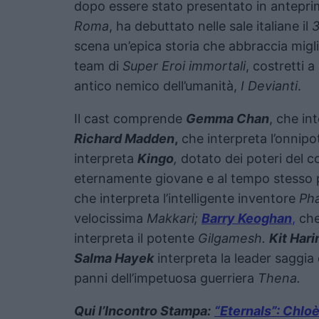
dopo essere stato presentato in antepri
Roma
, ha debuttato nelle sale italiane il
3
scena un’epica storia che abbraccia migl
team di
Super Eroi immortali
, costretti a
antico nemico dell’umanità,
I Devianti
.
Il cast comprende
Gemma Chan
, che in
Richard Madden
,
che interpreta l’onnip
interpreta
Kingo
,
dotato dei poteri del 
eternamente giovane e al tempo stesso 
che interpreta l’intelligente inventore
Ph
velocissima
Makkari;
Barry Keoghan
,
che 
interpreta il potente
Gilgamesh.
Kit Har
Salma Hayek
interpreta la leader saggia 
panni dell’impetuosa guerriera
Thena.
Qui l’Incontro Stampa:
“Eternals”: Chloè