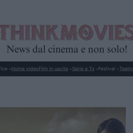
fice
Home video
Film in uscita
Serie e Tv
Festival
Teatr