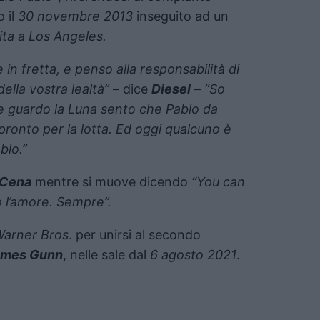
 il
30 novembre 2013
inseguito ad un
ita a Los Angeles.
n fretta, e penso alla responsabilità di
ella vostra lealtà”
– dice
Diesel
–
“So
 guardo la Luna sento che Pablo da
 pronto per la lotta. Ed oggi qualcuno è
blo.”
 Cena
mentre si muove dicendo
“You can
o l’amore. Sempre”.
arner Bros
. per unirsi al secondo
ames Gunn
, nelle sale dal
6 agosto 2021
.