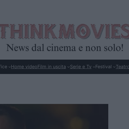
fice
Home video
Film in uscita
Serie e Tv
Festival
Teatr