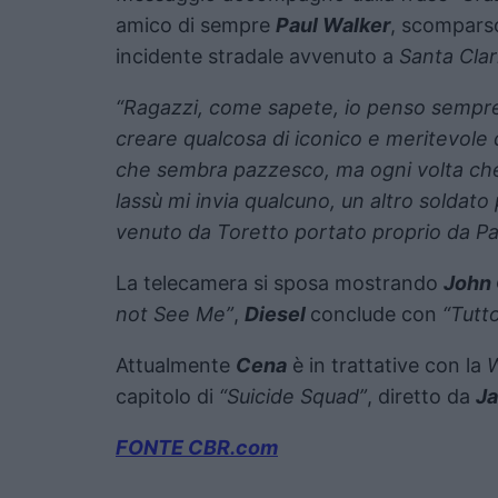
amico di sempre
Paul Walker
, scomparso
incidente stradale avvenuto a
Santa Clar
“Ragazzi, come sapete, io penso sempre i
creare qualcosa di iconico e meritevole d
che sembra pazzesco, ma ogni volta che
lassù mi invia qualcuno, un altro soldato
venuto da Toretto portato proprio da Pa
La telecamera si sposa mostrando
John
not See Me”
,
Diesel
conclude con
“Tutt
Attualmente
Cena
è in trattative con la
W
capitolo di
“Suicide Squad”
, diretto da
J
FONTE CBR.com