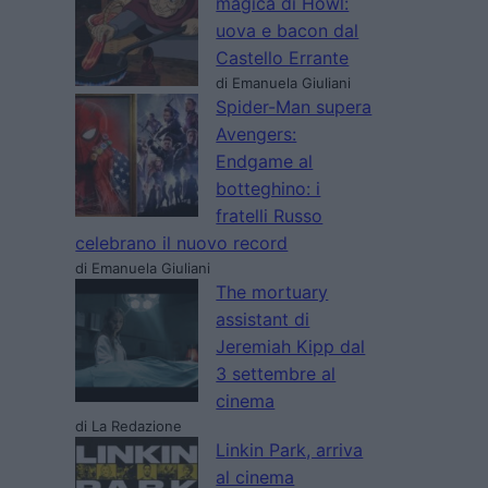
magica di Howl:
uova e bacon dal
Castello Errante
di Emanuela Giuliani
Spider-Man supera
Avengers:
Endgame al
botteghino: i
fratelli Russo
celebrano il nuovo record
di Emanuela Giuliani
The mortuary
assistant di
Jeremiah Kipp dal
3 settembre al
cinema
di La Redazione
Linkin Park, arriva
al cinema