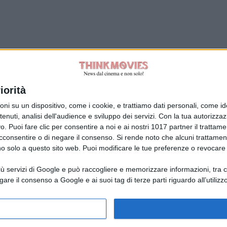
Tag:
iorità
su un dispositivo, come i cookie, e trattiamo dati personali, come ident
nuti, analisi dell'audience e sviluppo dei servizi.
Con la tua autorizzazi
. Puoi fare clic per consentire a noi e ai nostri 1017 partner il trattame
acconsentire o di negare il consenso.
Si rende noto che alcuni trattament
anno solo a questo sito web. Puoi modificare le tue preferenze o revoca
ù servizi di Google e può raccogliere e memorizzare informazioni, tra cui
la Giuliani CFGLNMNL77T43L639
Disclaimer
gare il consenso a Google e ai suoi tag di terze parti riguardo all’utilizzo