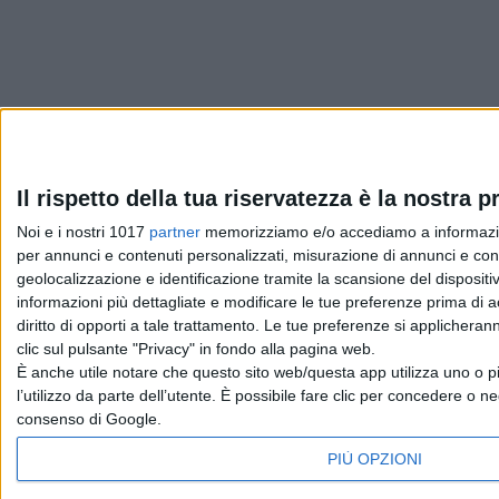
Pubblicato
Aprile 28, 2019
in
Il rispetto della tua riservatezza è la nostra pr
Noi e i nostri 1017
partner
memorizziamo e/o accediamo a informazioni 
News cinema e film
per annunci e contenuti personalizzati, misurazione di annunci e conte
geolocalizzazione e identificazione tramite la scansione del dispositivo
da
Emanuela Giuliani
informazioni più dettagliate e modificare le tue preferenze prima di 
diritto di opporti a tale trattamento. Le tue preferenze si applicher
clic sul pulsante "Privacy" in fondo alla pagina web.
È anche utile notare che questo sito web/questa app utilizza uno o pi
Chi siamo
Contatti
Privacy Policy
Cookie Policy
Emanue
l’utilizzo da parte dell’utente. È possibile fare clic per concedere o ne
consenso di Google.
PIÙ OPZIONI