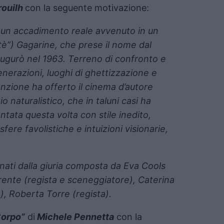
rouilh
con la seguente motivazione:
d un accadimento reale avvenuto in un
itè”) Gagarine, che prese il nome dal
ugurò nel 1963.
Terreno di confronto e
nerazioni, luoghi di ghettizzazione e
enzione ha offerto il cinema d’autore
o naturalistico, che in taluni casi ha
ntata questa volta con stile inedito,
ere favolistiche e intuizioni visionarie,
nati dalla giuria composta da Eva Cools
rente (regista e sceneggiatore), Caterina
), Roberta Torre (regista).
Corpo”
di
Michele Pennetta
con la