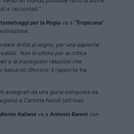
’ verso un mondo possibile fatto di storie
ti e raccontati.”
tometraggi per la Regia
va a
“
Tropicana”
otivazione:
andare dritta al segno, per una sapiente
edibili. Non in ultimo per la critica
ati e di inadeguate relazioni che
mo baluardo d’Amore: il rapporto tra
ati assegnati da una giuria composta da
regista)
e
Carlotta Natoli (attrice).
diente Italiano
va a
Antonio Bannò
con