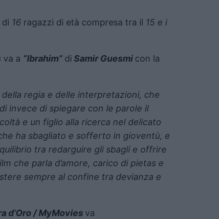
 di
16
ragazzi di età compresa tra il
15 e i
s
va a
“Ibrahim”
di
Samir Guesmi
con la
ella regia e delle interpretazioni, che
 invece di spiegare con le parole il
oltà e un figlio alla ricerca nel delicato
he ha sbagliato e sofferto in gioventù, e
ilibrio tra redarguire gli sbagli e offrire
ilm che parla d’amore, carico di pietas e
istere sempre al confine tra devianza e
a d’Oro / MyMovies
va