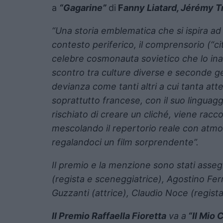
a
“Gagarine”
di
F
anny Liatard, Jérémy T
“Una storia emblematica che si ispira a
contesto periferico, il comprensorio (“c
celebre cosmonauta sovietico che lo ina
scontro tra culture diverse e seconde ge
devianza come tanti altri a cui tanta att
soprattutto francese, con il suo linguaggi
rischiato di creare un cliché, viene racco
mescolando il repertorio reale con atmosf
regalandoci un film sorprendente”.
Il premio e la menzione sono stati asseg
(regista e sceneggiatrice), Agostino Fer
Guzzanti (attrice), Claudio Noce (regista
Il Premio Raffaella Fioretta
va a
“Il Mio 