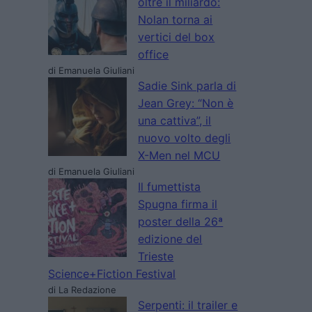
oltre il miliardo:
Nolan torna ai
vertici del box
office
di Emanuela Giuliani
Sadie Sink parla di
Jean Grey: “Non è
una cattiva”, il
nuovo volto degli
X-Men nel MCU
di Emanuela Giuliani
Il fumettista
Spugna firma il
poster della 26ª
edizione del
Trieste
Science+Fiction Festival
di La Redazione
Serpenti: il trailer e