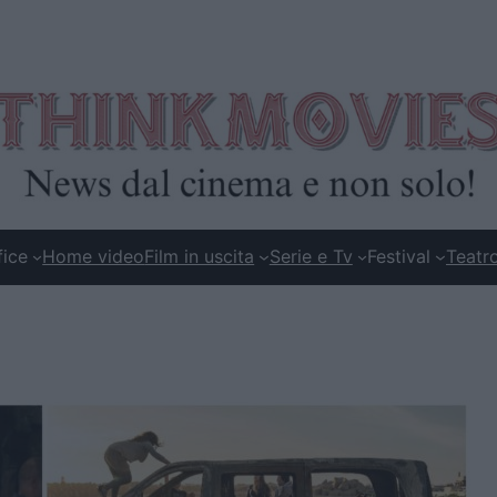
fice
Home video
Film in uscita
Serie e Tv
Festival
Teatr