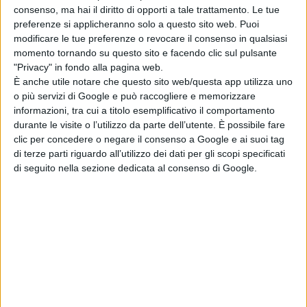
maggiori festival del mondo,
consenso, ma hai il diritto di opporti a tale trattamento. Le tue
mantenendo comunque
preferenze si applicheranno solo a questo sito web. Puoi
modificare le tue preferenze o revocare il consenso in qualsiasi
un’espressione di originalità e una
momento tornando su questo sito e facendo clic sul pulsante
linea che renda la Festa del Cinema
"Privacy" in fondo alla pagina web.
un appuntamento unico a livello
È anche utile notare che questo sito web/questa app utilizza uno
nazionale e internazionale. Sarà una
o più servizi di Google e può raccogliere e memorizzare
informazioni, tra cui a titolo esemplificativo il comportamento
manifestazione in grado di mostrare
durante le visite o l’utilizzo da parte dell’utente. È possibile fare
le numerose anime del cinema
clic per concedere o negare il consenso a Google e ai suoi tag
contemporaneo, dai confini sempre
di terze parti riguardo all’utilizzo dei dati per gli scopi specificati
più globali e sfumati, e raccontare
di seguito nella sezione dedicata al consenso di Google.
un panorama artistico in cui le arti si
contaminano costantemente,
giocando ruoli sempre più
sorprendenti”.
Il benvenuto del cinema italiano
“Le mie congratulazioni per questa