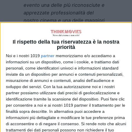
evento una delle più riconosciute e
apprezzate professionalità del
nostro cinema e una delle maggiori
esperte delle dinamiche che
regolano il cinema internazionale.
Il rispetto della tua riservatezza è la nostra
Lavoreremo insieme a un nuovo
priorità
progetto di Festa del Cinema che
Noi e i nostri 1019
partner
memorizziamo e/o accediamo a
duri per tutto l’anno e che coinvolga,
informazioni su un dispositivo, come i cookie, e trattiamo dati
in maniera diffusa, l’intera Capitale e
personali, come identificatori univoci e informazioni standard
si espanda anche al territorio della
inviate da un dispositivo per annunci e contenuti personalizzati,
misurazione di annunci e contenuti, analisi dell'audience e
Regione. Daremo spazio alle migliori
sviluppo dei servizi.
Con la tua autorizzazione noi e i nostri
espressioni della nostra
partner possiamo utilizzare dati precisi di geolocalizzazione e
cinematografia, l’intero comparto
identificazione tramite la scansione del dispositivo. Puoi fare clic
industriale sta vivendo in questo
per consentire a noi e ai nostri 1019 partner il trattamento per le
finalità sopra descritte. In alternativa puoi accedere a
momento una fase di importante
informazioni più dettagliate e modificare le tue preferenze prima
crescita; allo stesso tempo,
di acconsentire o di negare il consenso.
Si rende noto che alcuni
procederemo in sinergia con i
trattamenti dei dati personali possono non richiedere il tuo