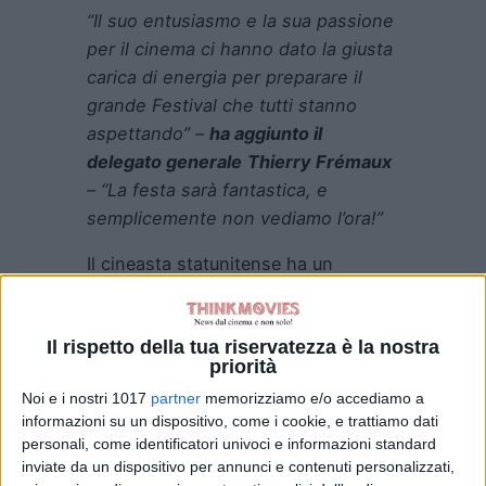
“Il suo entusiasmo e la sua passione
per il cinema ci hanno dato la giusta
carica di energia per preparare il
grande Festival che tutti stanno
aspettando”
–
ha aggiunto il
delegato generale
Thierry Frémaux
–
“La festa sarà fantastica, e
semplicemente non vediamo l’ora!”
Il cineasta statunitense ha un
intenso legame con il
festival
, tra i
suoi successi presentati alla
Il rispetto della tua riservatezza è la nostra
prestigiosa
kermesse
francese
priorità
ricordiamo:
“Lee She’s Gotta Have
Noi e i nostri 1017
partner
memorizziamo e/o accediamo a
It”,
premiato con il
Prix de Jeunesse
informazioni su un dispositivo, come i cookie, e trattiamo dati
nel
1986
,
“Do The Right Thing”,
del
personali, come identificatori univoci e informazioni standard
1989,
in lizza per la
Palma d’Oro
,
inviate da un dispositivo per annunci e contenuti personalizzati,