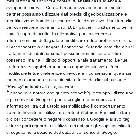
“Junge Fever”
nel
1991, “Girl 6”
fuori
misurazione di annunci e contenuti, analisi dell'audience e
sviluppo dei servizi.
Con la tua autorizzazione noi e i nostri
concorso nel
1996, “Summer of
partner possiamo utilizzare dati precisi di geolocalizzazione e
Sam”,
nel
1999, “Ten Minutes Older”
identificazione tramite la scansione del dispositivo. Puoi fare clic
in concorso nella sezione
Un Certain
per consentire a noi e ai nostri 1017 partner il trattamento per le
Regard
nel
2002
, e
finalità sopra descritte. In alternativa puoi accedere a
informazioni più dettagliate e modificare le tue preferenze prima
“BlacKkKlansman”
nel
2018
,
di acconsentire o di negare il consenso.
Si rende noto che alcuni
vincitore del
Grand Prix
del festival.
trattamenti dei dati personali possono non richiedere il tuo
consenso, ma hai il diritto di opporti a tale trattamento. Le tue
preferenze si applicheranno solo a questo sito web. Puoi
modificare le tue preferenze o revocare il consenso in qualsiasi
momento tornando su questo sito e facendo clic sul pulsante
"Privacy" in fondo alla pagina web.
È anche utile notare che questo sito web/questa app utilizza uno
o più servizi di Google e può raccogliere e memorizzare
Pubblicato
Marzo 16, 2021
in
informazioni, tra cui a titolo esemplificativo il comportamento
Festival di Cannes
durante le visite o l’utilizzo da parte dell’utente. È possibile fare
clic per concedere o negare il consenso a Google e ai suoi tag
da
Emanuela Giuliani
di terze parti riguardo all’utilizzo dei dati per gli scopi specificati
di seguito nella sezione dedicata al consenso di Google.
Tag: