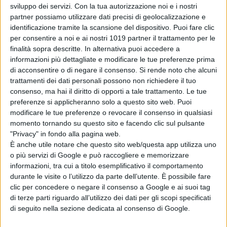
sviluppo dei servizi.
Con la tua autorizzazione noi e i nostri
partner possiamo utilizzare dati precisi di geolocalizzazione e
identificazione tramite la scansione del dispositivo. Puoi fare clic
“
Tutto questo”
–
racconta
T
rinca
–
per consentire a noi e ai nostri 1019 partner il trattamento per le
“
parte da una fotografia. Ritraeva
finalità sopra descritte. In alternativa puoi accedere a
mia madre che mi teneva per mano
informazioni più dettagliate e modificare le tue preferenze prima
di acconsentire o di negare il consenso.
Si rende noto che alcuni
sul ciglio di un bosco. Dietro di noi
trattamenti dei dati personali possono non richiedere il tuo
un paesaggio assolato, ma davanti?
consenso, ma hai il diritto di opporti a tale trattamento. Le tue
Il colore di quella foto lo avrei
preferenze si applicheranno solo a questo sito web. Puoi
definito il colore della memoria. Non
modificare le tue preferenze o revocare il consenso in qualsiasi
momento tornando su questo sito e facendo clic sul pulsante
della nostalgia, come una foto a
"Privacy" in fondo alla pagina web.
colori virata seppia, ma proprio un
È anche utile notare che questo sito web/questa app utilizza uno
colore indefinibile e sfumato,
o più servizi di Google e può raccogliere e memorizzare
bruciato dal sole, appena
informazioni, tra cui a titolo esemplificativo il comportamento
durante le visite o l’utilizzo da parte dell’utente. È possibile fare
attraversato e ispirato dalla “selva
clic per concedere o negare il consenso a Google e ai suoi tag
oscura” pronta ad accogliere e
di terze parti riguardo all’utilizzo dei dati per gli scopi specificati
proteggere quel passo a due. Tra
di seguito nella sezione dedicata al consenso di Google.
sogno e realtà. È qui che si situa