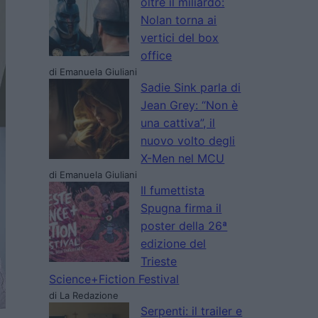
oltre il miliardo:
Nolan torna ai
vertici del box
office
di Emanuela Giuliani
Sadie Sink parla di
Jean Grey: “Non è
una cattiva”, il
nuovo volto degli
X-Men nel MCU
di Emanuela Giuliani
Il fumettista
Spugna firma il
poster della 26ª
edizione del
Trieste
Science+Fiction Festival
di La Redazione
Serpenti: il trailer e