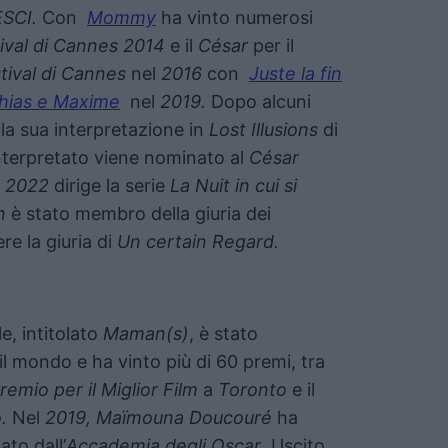
SCI.
Con
Mommy
ha vinto numerosi
ival di Cannes 2014
e il
César
per il
tival di Cannes
nel
2016
con
Juste la fin
hias e Maxime
nel
2019.
Dopo alcuni
e la sua interpretazione in
Lost Illusions
di
interpretato viene nominato al
César
l
2022
dirige la serie
La Nuit in cui si
n
è stato membro della giuria dei
re la giuria di
Un certain Regard.
e, intitolato
Maman(s)
, è stato
 il mondo e ha vinto più di 60 premi, tra
remio per il Miglior Film
a
Toronto
e il
.
Nel
2019, Maïmouna Doucouré
ha
to dall’
Accademia degli Oscar
. Uscito