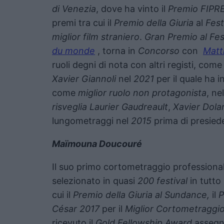
di Venezia
, dove ha vinto il
Premio FIPRE
premi tra cui il
Premio della Giuria
al
Fest
miglior film straniero
.
Gran Premio al Fes
du monde
, torna in
Concorso
con
Matt
ruoli degni di nota con altri registi, com
Xavier Giannoli
nel
2021
per il quale ha 
come
miglior ruolo non protagonista
, ne
risveglia Laurier Gaudreault
,
Xavier Dola
lungometraggi nel
2015
prima di presiede
Maïmouna Doucouré
Il suo primo cortometraggio professional
selezionato in quasi
200 festival
in tutto
cui il
Premio della Giuria al Sundance,
il
P
César 2017
per il
Miglior Cortometraggio
ricevuto il
Gold Fellowship Award
assegna