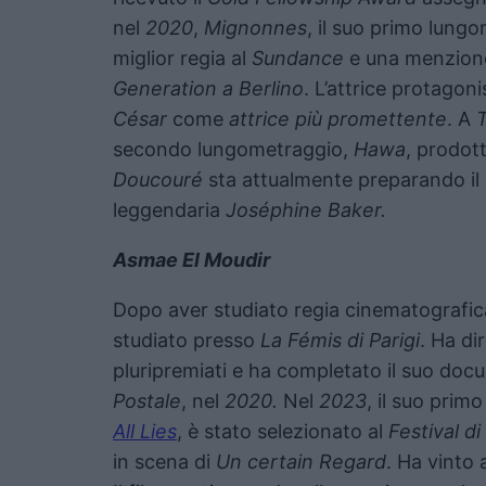
nel
2020
,
Mignonnes
, il suo primo lungo
miglior regia al
Sundance
e una menzione 
Generation a Berlino
. L’attrice protagoni
César
come
attrice più promettente
. A
secondo lungometraggio,
Hawa
, prodot
Doucouré
sta attualmente preparando il 
leggendaria
Joséphine Baker.
Asmae El Moudir
Dopo aver studiato regia cinematografic
studiato presso
La Fémis di Parigi
. Ha d
pluripremiati e ha completato il suo do
Postale
, nel
2020.
Nel
2023
, il suo pri
All Lies
, è stato selezionato al
Festival d
in scena di
Un certain Regard
. Ha vinto 