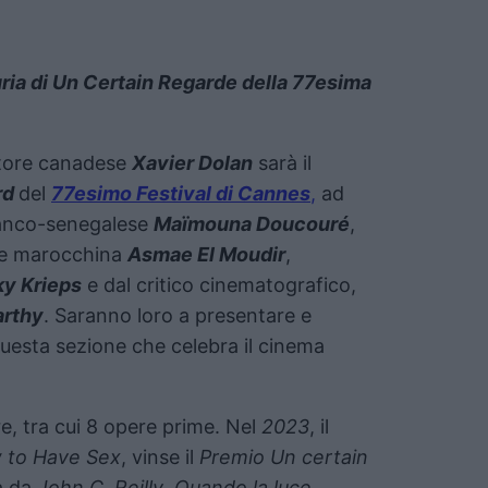
uria di Un Certain Regarde della 77esima
uttore canadese
Xavier Dolan
sarà il
rd
del
77esimo Festival di Cannes
,
ad
franco-senegalese
Maïmouna Doucouré
,
ice marocchina
Asmae El Moudir
,
ky Krieps
e dal critico cinematografico,
rthy
. Saranno loro a presentare e
uesta sezione che celebra il cinema
e, tra cui 8 opere prime. Nel
2023
, il
 to Have Sex
, vinse il
Premio Un certain
a da
John C. Reilly
.
Quando la luce