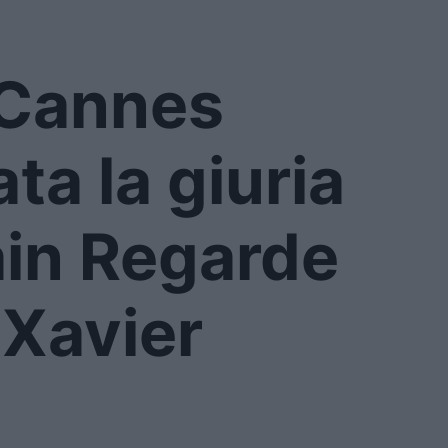
i Cannes
ta la giuria
ain Regarde
 Xavier