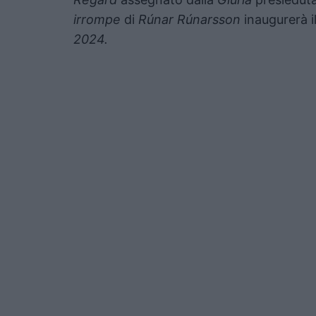
irrompe
di
Rúnar Rúnarsson
inaugurerà i
2024.