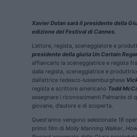
Xavier Dolan sarà il presidente della Gi
edizione del Festival di Cannes.
L’attore, regista, sceneggiatore e prod
presidente della giuria Un Certain Rega
affiancarlo la sceneggiatrice e regista 
dalla regista, sceneggiatrice e produttr
dall’attrice tedesco-lussemburghese
Vic
regista e scrittore americano
Todd McCa
assegnare i riconoscimenti Palmarès di q
giovane, d’autore e di scoperta.
Quest’anno vengono selezionate
18
oper
primo film di
Molly Manning Walker
,
How
Regard
assegnato dalla
Giuria
presiedut