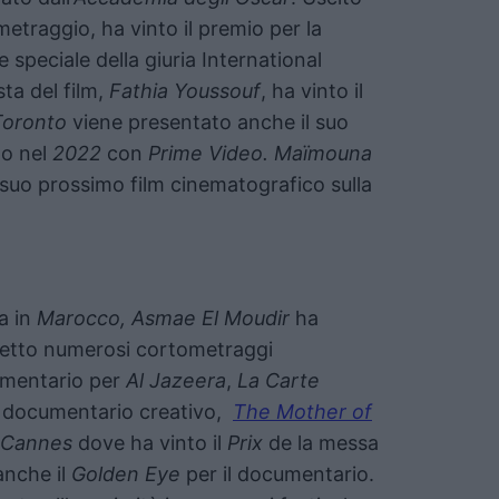
metraggio, ha vinto il premio per la
speciale della giuria International
sta del film,
Fathia Youssouf
, ha vinto il
Toronto
viene presentato anche il suo
to nel
2022
con
Prime Video. Maïmouna
suo prossimo film cinematografico sulla
a in
Marocco, Asmae El Moudir
ha
iretto numerosi cortometraggi
cumentario per
Al Jazeera
,
La Carte
mo documentario creativo,
The Mother of
i Cannes
dove ha vinto il
Prix
de la messa
anche il
Golden Eye
per il documentario.