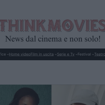
fice
Home video
Film in uscita
Serie e Tv
Festival
Teatr