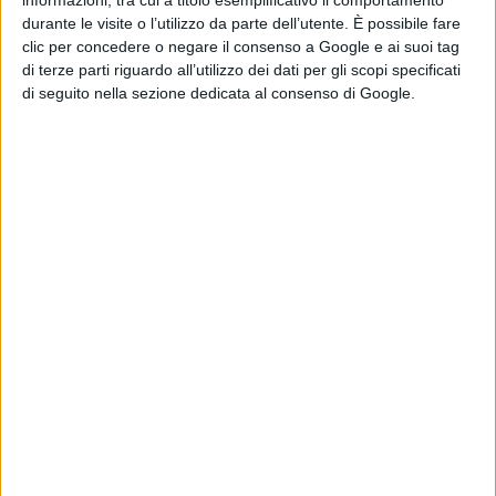
informazioni, tra cui a titolo esemplificativo il comportamento
Spider-Man:
durante le visite o l’utilizzo da parte dell’utente. È possibile fare
Brand New Day,
clic per concedere o negare il consenso a Google e ai suoi tag
ecco come i ninja
di terze parti riguardo all’utilizzo dei dati per gli scopi specificati
della Mano
di seguito nella sezione dedicata al consenso di Google.
richiamano la
Fenice di Jean
Grey
di Emanuela Giuliani
Wildwood – I
segreti del bosco:
il poster
dell’animazione
stop-motion
LAIKA
di La Redazione
Normal: il trailer e
il poster del
nuovo film di Ben
Wheatley
di La Redazione