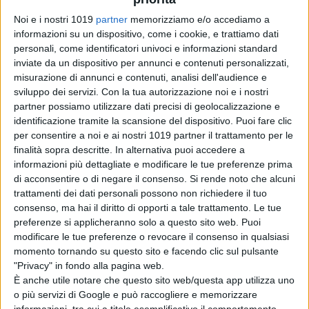
Noi e i nostri 1019
partner
memorizziamo e/o accediamo a
da
Emanuela Giuliani
informazioni su un dispositivo, come i cookie, e trattiamo dati
personali, come identificatori univoci e informazioni standard
Tag:
inviate da un dispositivo per annunci e contenuti personalizzati,
misurazione di annunci e contenuti, analisi dell'audience e
sviluppo dei servizi.
Con la tua autorizzazione noi e i nostri
Articoli recenti
partner possiamo utilizzare dati precisi di geolocalizzazione e
identificazione tramite la scansione del dispositivo. Puoi fare clic
per consentire a noi e ai nostri 1019 partner il trattamento per le
Sadie Sink svela il
finalità sopra descritte. In alternativa puoi accedere a
retroscena sul
informazioni più dettagliate e modificare le tue preferenze prima
casting di Ciclope
di acconsentire o di negare il consenso.
Si rende noto che alcuni
negli X-Men
trattamenti dei dati personali possono non richiedere il tuo
di Emanuela Giuliani
consenso, ma hai il diritto di opporti a tale trattamento. Le tue
One Night Only: il
preferenze si applicheranno solo a questo sito web. Puoi
modificare le tue preferenze o revocare il consenso in qualsiasi
regista
momento tornando su questo sito e facendo clic sul pulsante
comprende i
"Privacy" in fondo alla pagina web.
paragoni con The
È anche utile notare che questo sito web/questa app utilizza uno
Purge
o più servizi di Google e può raccogliere e memorizzare
di Emanuela Giuliani