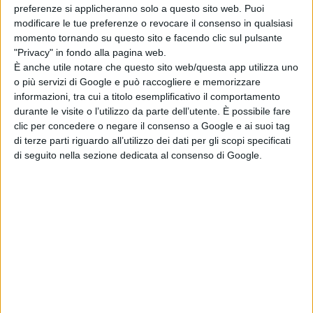
preferenze si applicheranno solo a questo sito web. Puoi
di La Redazione
modificare le tue preferenze o revocare il consenso in qualsiasi
Oceania, Dwayne
momento tornando su questo sito e facendo clic sul pulsante
Johnson risponde
"Privacy" in fondo alla pagina web.
alle recensioni
È anche utile notare che questo sito web/questa app utilizza uno
negative
o più servizi di Google e può raccogliere e memorizzare
di Emanuela Giuliani
informazioni, tra cui a titolo esemplificativo il comportamento
durante le visite o l’utilizzo da parte dell’utente. È possibile fare
clic per concedere o negare il consenso a Google e ai suoi tag
Chi siamo
Contatti
Privacy Policy
Cookie Policy
di terze parti riguardo all’utilizzo dei dati per gli scopi specificati
Emanuela Giuliani CFGLNMNL77T43L639
Disclaimer
di seguito nella sezione dedicata al consenso di Google.