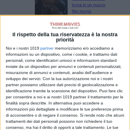
torna in un nuovo
film horror
di Emanuela Giuliani
Meadow Walker e
la Toyota Supra
Il rispetto della tua riservatezza è la nostra
di Paul Walker:
priorità
“Non l’ho
Noi e i nostri 1019
partner
memorizziamo e/o accediamo a
venduta”
informazioni su un dispositivo, come i cookie, e trattiamo dati
di Emanuela Giuliani
Wonka 2, nessun
personali, come identificatori univoci e informazioni standard
rinvio: la Warner
inviate da un dispositivo per annunci e contenuti personalizzati,
misurazione di annunci e contenuti, analisi dell'audience e
Bros. fa chiarezza
sviluppo dei servizi.
Con la tua autorizzazione noi e i nostri
sul sequel con
partner possiamo utilizzare dati precisi di geolocalizzazione e
Timothée
identificazione tramite la scansione del dispositivo. Puoi fare clic
Chalamet
per consentire a noi e ai nostri 1019 partner il trattamento per le
di Emanuela Giuliani
finalità sopra descritte. In alternativa puoi accedere a
Venezia 83: a
informazioni più dettagliate e modificare le tue preferenze prima
Luca Guadagnino
di acconsentire o di negare il consenso.
Si rende noto che alcuni
il Cartier Glory to
trattamenti dei dati personali possono non richiedere il tuo
the Filmmaker
consenso, ma hai il diritto di opporti a tale trattamento. Le tue
2026